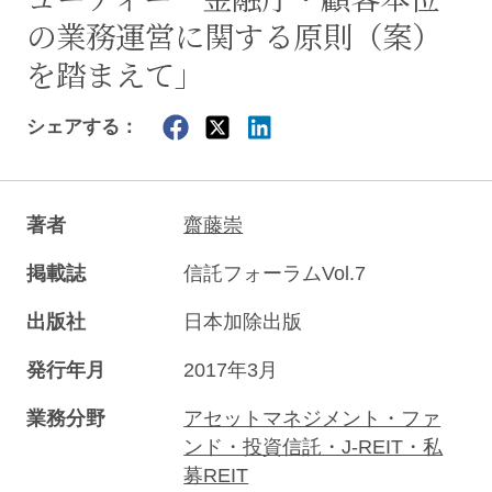
の業務運営に関する原則（案）
を踏まえて」
シェアする：
著者
齋藤崇
掲載誌
信託フォーラムVol.7
出版社
日本加除出版
発行年月
2017年3月
業務分野
アセットマネジメント・ファ
ンド・投資信託・J-REIT・私
募REIT