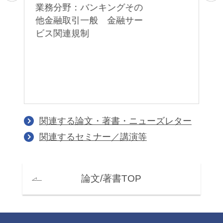
・
業務分野：バンキングその
マ
T
他金融取引一般 金融サー
投
ビス関連規制
R
関連する論文・著書・ニューズレター
関連するセミナー／講演等
論文/著書TOP