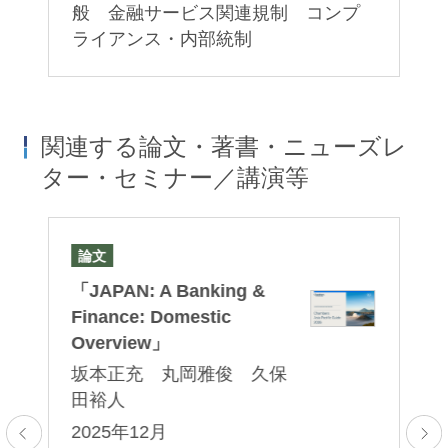
般 金融サービス関連規制 コンプ
ライアンス・内部統制
関連する論文・著書・ニューズレ
ター・セミナー／講演等
論文
著
「JAPAN: A Banking &
『
Finance: Domestic
信
Overview」
坂本正充 丸岡雅俊 久保
2
田裕人
取
業
2025年12月
フ
他