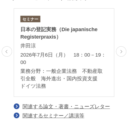
セミナー
ニ
日本の登記実務（Die japanische
マ
Registerpraxis）
の
井田涼
森
2026年7月6日（月） 18：00－19：
2
T
00
全
業
事
業務分野：一般企業法務 不動産取
引全般 海外進出・国内投資支援
ドイツ法務
関連する論文・著書・ニューズレター
関連するセミナー／講演等