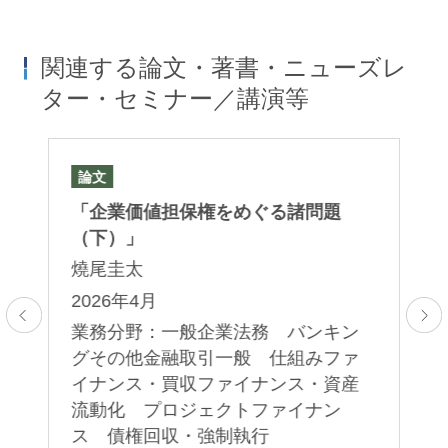
関連する論文・著書・ニューズレ
ター・セミナー／講演等
論文
論
「企業価値担保権をめぐる諸問題
「
（下）」
（
燒尾圭太
燒
2026年4月
2
業務分野：一般企業法務 バンキン
業
グその他金融取引一般 仕組みファ
グ
イナンス・買収ファイナンス・資産
イ
流動化 プロジェクトファイナン
流
ス 債権回収・強制執行
ス