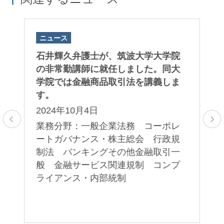
ニュース
ニ
ト
石井輝久弁護士が、筑波大学大学院
後
っ
の非常勤講師に就任しました。同大
未
た
学院では金融商品取引法を講義しま
た
d
す。
「
する
Pu
2024年10月4日
そ
ス
業務分野：一般企業法務 コーポレ
題
の
ートガバナンス・株主総会 行政規
ェ
す
制法 バンキングその他金融取引一
ブ
般 金融サービス関連規制 コンプ
2
ライアンス・内部統制
取
業
引