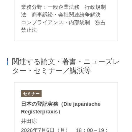
業務分野：一般企業法務 行政規制
法 商事訴訟・会社関連紛争解決
コンプライアンス・内部統制 独占
禁止法
関連する論文・著書・ニューズレ
ター・セミナー／講演等
セミナー
ニ
日本の登記実務（Die japanische
公
Registerpraxis）
主
場
井田涼
な
2026年7月6日（月） 18：00－19：