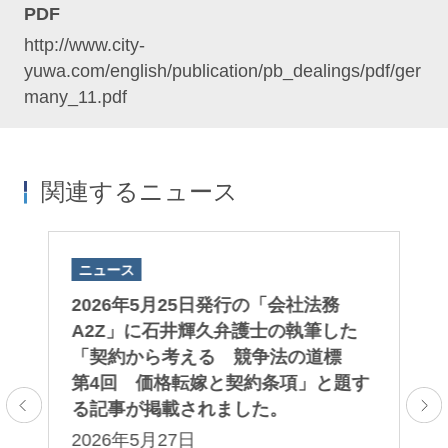
PDF
http://www.city-
yuwa.com/english/publication/pb_dealings/pdf/ger
many_11.pdf
関連するニュース
ニュース
ニ
刊
2026年5月25日発行の「会社法務
日
A2Z」に石井輝久弁護士の執筆した
法
載
「契約から考える 競争法の道標
い
第4回 価格転嫁と契約条項」と題す
2
る記事が掲載されました。
業
2026年5月27日
ロ