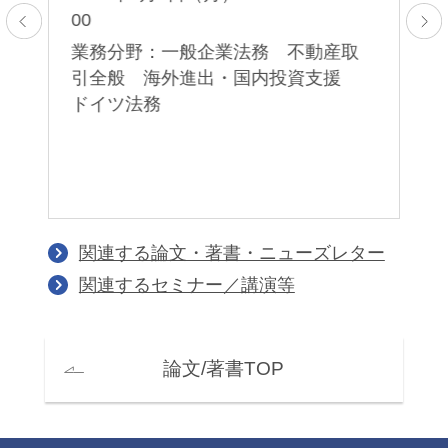
松
00
2
業務分野：一般企業法務 不動産取
引全般 海外進出・国内投資支援
業
ドイツ法務
関連する論文・著書・ニューズレター
関連するセミナー／講演等
論文/著書TOP