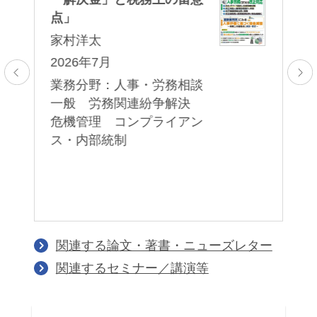
き
法
点」
る
家村洋太
家
2026年7月
0：
2
業務分野：人事・労務相談
16
一般 労務関連紛争解決
商
業
危機管理 コンプライアン
一
務
ス・内部統制
・
ラ
関連する論文・著書・ニューズレター
関連するセミナー／講演等