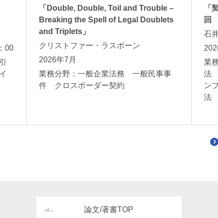
「Double, Double, Toil and Trouble –
「
Breaking the Spell of Legal Doublets
回
and Triplets」
石
クリストファー・ラスボーン
：00
20
2026年7月
引
業
イ
業務分野：一般企業法務 一般民事事
法
件 クロスボーダー契約
ン
論文/著書TOP