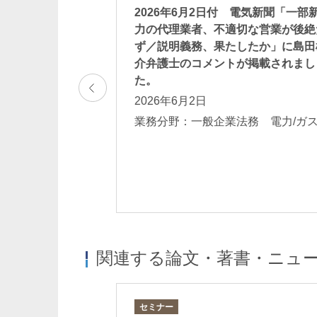
 「会社法務A2Z」に
2026年6月2日付 電気新聞「一部
筆した「ダークパ
力の代理業者、不適切な営業が後絶
法についての記事
ず／説明義務、果たしたか」に島田
介弁護士のコメントが掲載されまし
た。
2026年6月2日
法務 行政規制
ス・内部統制 Eコ
業務分野：一般企業法務 電力/
関連する論文・著書・ニュ
セミナー