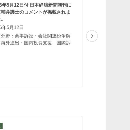
26年5月12日付 日本経済新聞朝刊に
2026年3月30日
友輔弁護士のコメントが掲載されま
保坂理枝弁護士の
た。
データの利活用推
した。
26年5月12日
2026年3月30日
務分野：商事訴訟・会社関連紛争解
 海外進出・国内投資支援 国際訴
業務分野：一般企
訟
イバシー保護
文
セミナー