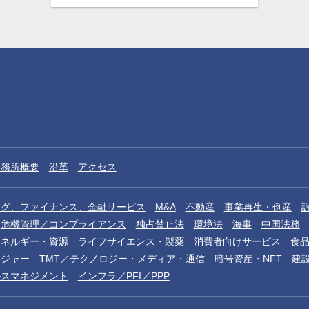
事務所概要
沿革
アクセス
ング、ファイナンス、金融サービス
M&A
不動産
事業再生・倒産
危機管理／コンプライアンス
独占禁止法
環境法
海事
中国法務
エネルギー・資源
ライフサイエンス・製薬
消費者向けサービス
食
レジャー
TMT／テクノロジー・メディア・通信
暗号資産・NFT
建
ルスマネジメント
インフラ／PFI／PPP