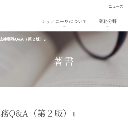
ニュース
シティユーワについて
業務分野
法律実務Q&A（第２版）』
ァイナンス、
概要
書
名前から探す
セミナー/講演等
沿革
ニュ
ア
採用
スタッフ採用
M&A
ービス
著書
ダンピング
法律用語集
・IT
労働法
国
止法
環境法
法務
ベトナム法務
ア
ンス・製薬
消費者向けサービス
務Q&A（第２版）』
ン・小売
物流・運送
ホテル