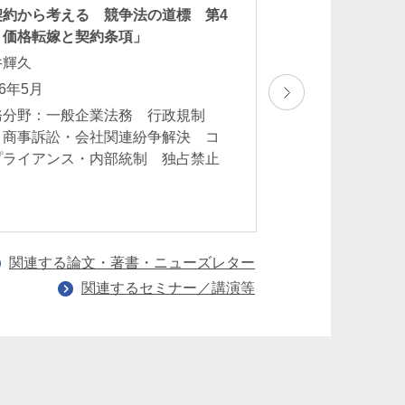
第103回CY法務セ
契約から考える 競争法の道標 第4
「会社法改正のポ
 価格転嫁と契約条項」
中心に）」
井輝久
豊田祐子
26年5月
2026年5月21日（
務分野：一般企業法務 行政規制
業務分野：一般企
 商事訴訟・会社関連紛争解決 コ
トガバナンス・株
プライアンス・内部統制 独占禁止
法務 M＆A一般
法
関連する論文・著書・ニューズレター
関連するセミナー／講演等