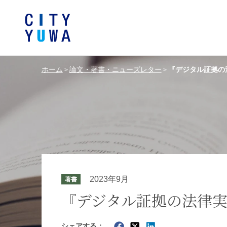
ホーム
論文・著書・ニューズレター
『デジタル証拠の
>
>
シティユーワ法律事務所につい
シティユーワの特色
論文
条件から探す
バンキング、フ
事務所
著
一般企業法務
弁護士
て
金融サ
中国法令
中国アンチ
訴訟・紛争解決
知的財産
危機管理／コンプライアンス
独占禁
ドイツ法務
韓国
2023年9月
著書
エネルギー・資源
ライフサイエ
『デジタル証拠の法律実
製造業
ファッショ
シェアする：