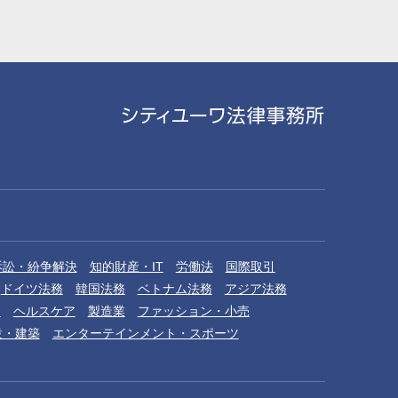
訴訟・紛争解決
知的財産・IT
労働法
国際取引
ドイツ法務
韓国法務
ベトナム法務
アジア法務
品
ヘルスケア
製造業
ファッション・小売
設・建築
エンターテインメント・スポーツ