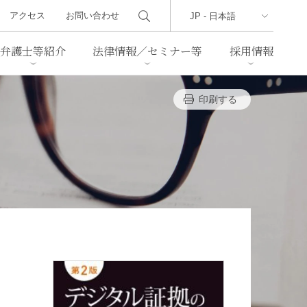
アクセス
お問い合わせ
弁護士等紹介
法律情報／セミナー等
採用情報
印刷する
ーズレター
クセス
判例紹介
不動産
事業再生・倒産
際取引
通商法・経済安全保障
海事
中国法務
ジア法務
マーシャル諸島法務
食品
ヘルスケア
TMT／テクノロジー・メディ
・レジャー
ア・通信