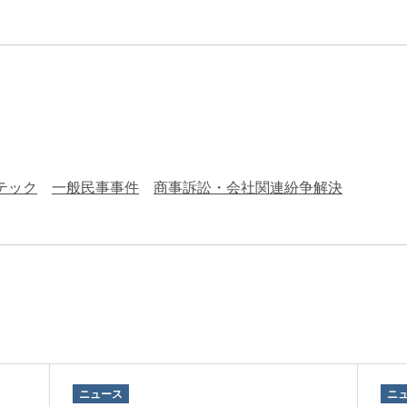
エンターテインメント・スポ
相続、事業
建築
ーツ
ネ
テック
一般民事事件
商事訴訟・会社関連紛争解決
ニュース
ニ