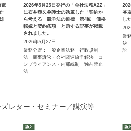
新電
2026年5月25日発行の「会社法務A2Z」
20
た
に石井輝久弁護士の執筆した「契約か
谷
雄
ら考える 競争法の道標 第4回 価格
し
転嫁と契約条項」と題する記事が掲載
20
されました。
業
2026年5月27日
決
ガス
業務分野：一般企業法務 行政規制
法 商事訴訟・会社関連紛争解決 コ
ンプライアンス・内部統制 独占禁止
法
ーズレター・セミナー／講演等
論文
論