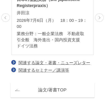
Registerpraxis）
の
井田涼
森
2026年7月6日（月） 18：00－19：
2
T
00
全
業
事
業務分野：一般企業法務 不動産取
引全般 海外進出・国内投資支援
ドイツ法務
関連する論文・著書・ニューズレター
関連するセミナー／講演等
論文/著書TOP