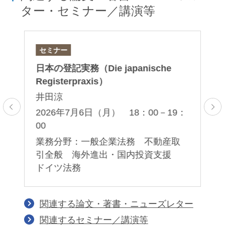
ター・セミナー／講演等
セミナー
ニ
日本の登記実務（Die japanische
マ
Registerpraxis）
の
井田涼
森
2026年7月6日（月） 18：00－19：
2
T
00
全
業
事
業務分野：一般企業法務 不動産取
引全般 海外進出・国内投資支援
ドイツ法務
関連する論文・著書・ニューズレター
関連するセミナー／講演等