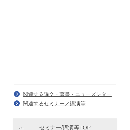
統
関連する論文・著書・ニューズレター
関連するセミナー／講演等
セミナー/講演等TOP