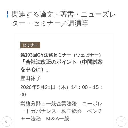
関連する論文・著書・ニューズレ
ター・セミナー／講演等
セミナー
セ
第103回CY法務セミナー（ウェビナー）
筑
法
「会社法改正のポイント（中間試案
ス
『
パ
を中心に）」
紛
豊田祐子
石
2026年5月21日（木）14：00－15：
2
00
（
業務分野：一般企業法務 コーポレ
業
ートガバナンス・株主総会 ベンチ
ー
ャー法務 M＆A一般
ャ