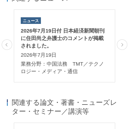
ニュース
ニ
田
2026年7月19日付 日本経済新聞朝刊
2
ま
に住田尚之弁護士のコメントが掲載
田
されました。
ま
2026年7月19日
2
業務分野：中国法務 TMT／テクノ
業
ロジー・メディア・通信
関連する論文・著書・ニューズレ
ター・セミナー／講演等