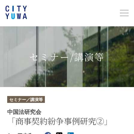
セミナー/講演等
セミナー／講演等
中国法研究会
「商事契約紛争事例研究②」