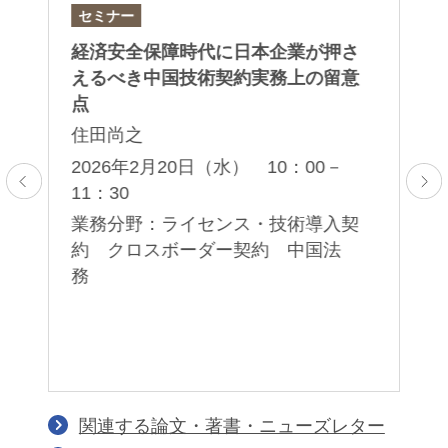
セミナー
セ
）
経済安全保障時代に日本企業が押さ
第
対
えるべき中国技術契約実務上の留意
セ
点
岡
住田尚之
薫
子
5：
2026年2月20日（水） 10：00－
11：30
2
00
ア
業務分野：ライセンス・技術導入契
応
約 クロスボーダー契約 中国法
業
務
護
著
イ
関連する論文・著書・ニューズレター