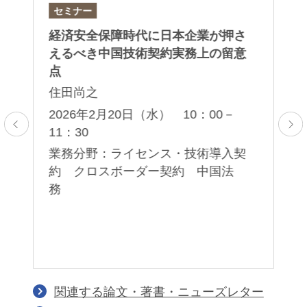
セミナー
セ
）
経済安全保障時代に日本企業が押さ
第
対
えるべき中国技術契約実務上の留意
セ
点
岡
住田尚之
薫
子
5：
2026年2月20日（水） 10：00－
11：30
2
00
ア
業務分野：ライセンス・技術導入契
応
約 クロスボーダー契約 中国法
業
務
護
著
イ
関連する論文・著書・ニューズレター