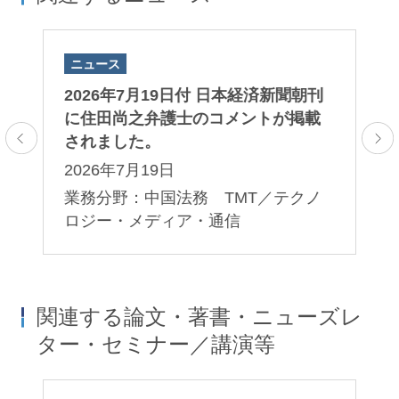
ニュース
ニ
田
2026年7月19日付 日本経済新聞朝刊
2
ま
に住田尚之弁護士のコメントが掲載
田
されました。
ま
2026年7月19日
2
業務分野：中国法務 TMT／テクノ
業
ロジー・メディア・通信
関連する論文・著書・ニューズレ
ター・セミナー／講演等