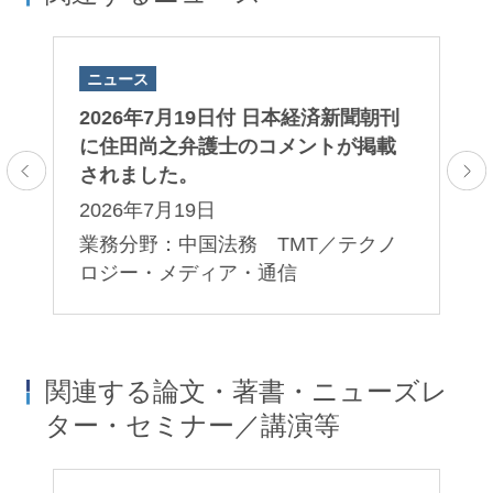
ニュース
ニ
田
2026年7月19日付 日本経済新聞朝刊
2
ま
に住田尚之弁護士のコメントが掲載
田
されました。
ま
2026年7月19日
2
業務分野：中国法務 TMT／テクノ
業
ロジー・メディア・通信
関連する論文・著書・ニューズレ
ター・セミナー／講演等