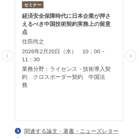
セミナー
セ
）
経済安全保障時代に日本企業が押さ
第
対
えるべき中国技術契約実務上の留意
セ
点
岡
住田尚之
薫
子
5：
2026年2月20日（水） 10：00－
11：30
2
00
ア
業務分野：ライセンス・技術導入契
応
約 クロスボーダー契約 中国法
業
務
護
著
イ
関連する論文・著書・ニューズレター