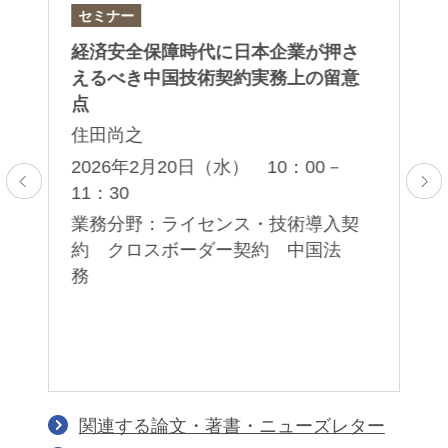
セミナー
セ
）
経済安全保障時代に日本企業が押さ
第
対
えるべき中国技術契約実務上の留意
セ
点
岡
住田尚之
薫
子
5：
2026年2月20日（水） 10：00－
11：30
2
00
ア
業務分野：ライセンス・技術導入契
応
約 クロスボーダー契約 中国法
業
務
護
著
イ
関連する論文・著書・ニューズレター