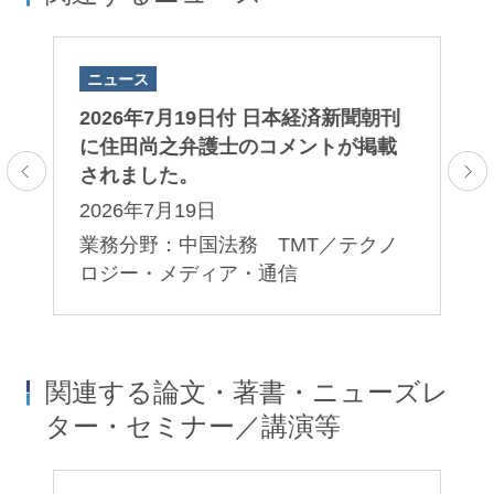
ニュース
ニ
田
2026年7月19日付 日本経済新聞朝刊
2
ま
に住田尚之弁護士のコメントが掲載
田
されました。
ま
2026年7月19日
2
業務分野：中国法務 TMT／テクノ
業
ロジー・メディア・通信
関連する論文・著書・ニューズレ
ター・セミナー／講演等