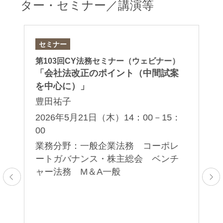
ター・セミナー／講演等
セミナー
セ
ジ
第103回CY法務セミナー（ウェビナー）
ア
「会社法改正のポイント（中間試案
日
に関
を中心に）」
in
の
Ge
豊田祐子
2026年5月21日（木）14：00－15：
00
20
業務分野：一般企業法務 コーポレ
業
承
ートガバナンス・株主総会 ベンチ
般
ャー法務 M＆A一般