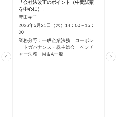
「会社法改正のポイント（中間試案
日
に関
を中心に）」
in
の
Ge
豊田祐子
2026年5月21日（木）14：00－15：
00
20
業務分野：一般企業法務 コーポレ
業
承
ートガバナンス・株主総会 ベンチ
般
ャー法務 M＆A一般