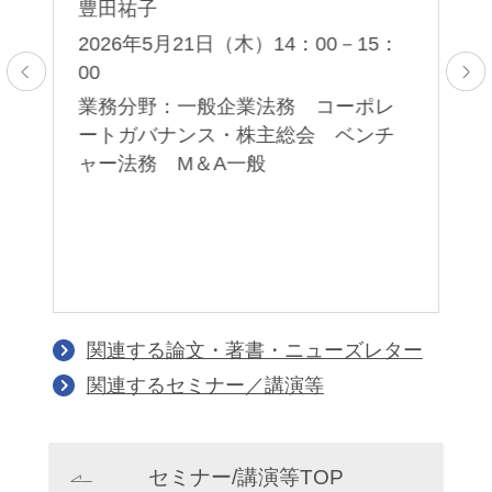
– 
豊田祐子
Ch
5：
2026年5月21日（木）14：00－15：
栗
00
レ
業務分野：一般企業法務 コーポレ
2
ン
ートガバナンス・株主総会 ベンチ
統
ャー法務 M＆A一般
業
バ
ピ
行
関連する論文・著書・ニューズレター
関連するセミナー／講演等
セミナー/講演等TOP