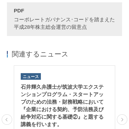
PDF
コーポレートガバナンス･コードを踏まえた
平成28年株主総会運営の留意点
関連するニュース
ニュース
ニ
院
石井輝久弁護士が筑波大学エクステ
2
大
ンションプログラム・スタートアッ
ネ
ま
プのための法務・財務戦略において
例
『企業における契約、予防法務及び
一
紛争対応に関する基礎②』と題する
た
講義を行います。
の
レ