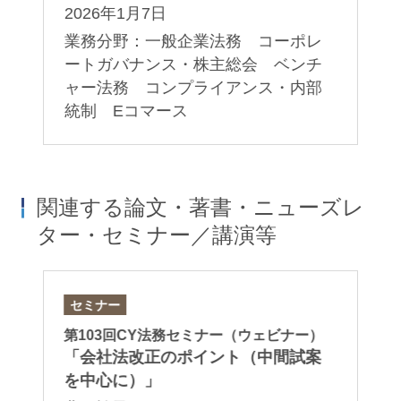
2026年1月7日
2
規
一
業務分野：一般企業法務 コーポレ
業
プ
ートガバナンス・株主総会 ベンチ
ー
ャー法務 コンプライアンス・内部
制
統制 Eコマース
制
関連する論文・著書・ニューズレ
ター・セミナー／講演等
セミナー
論
）
第103回CY法務セミナー（ウェビナー）
「J
ー
「会社法改正のポイント（中間試案
In
を中心に）」
Co