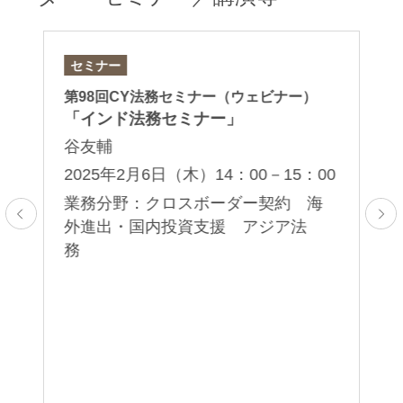
セミナー
セ
第98回CY法務セミナー（ウェビナー）
第
「インド法務セミナー」
「
イ
谷友輔
谷
2025年2月6日（木）14：00－15：00
2
業務分野：クロスボーダー契約 海
00
外進出・国内投資支援 アジア法
務
業