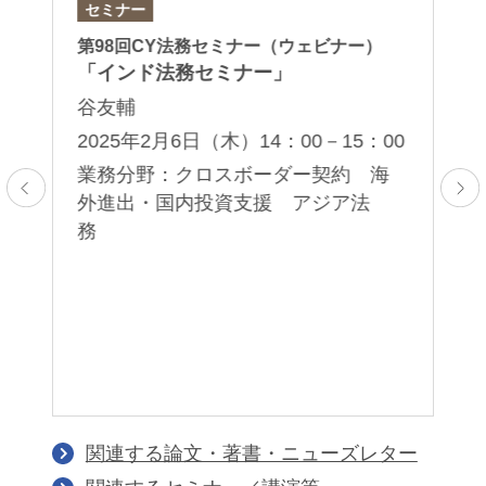
セミナー
セ
第98回CY法務セミナー（ウェビナー）
B
「インド法務セミナー」
「
ジ
谷友輔
企
2025年2月6日（木）14：00－15：00
粟
業務分野：クロスボーダー契約 海
2
外進出・国内投資支援 アジア法
30
務
業
法
中
務
関連する論文・著書・ニューズレター