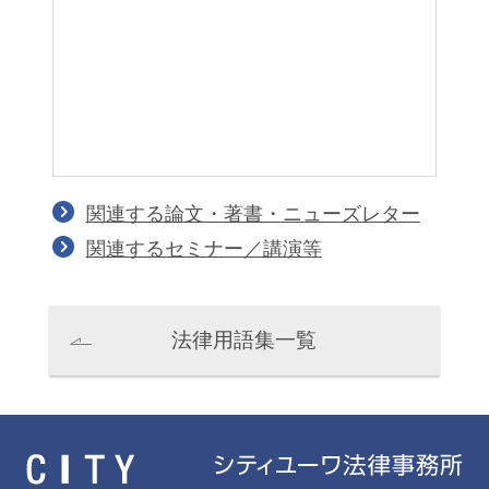
関連する論文・著書・ニューズレター
関連するセミナー／講演等
堀本博靖
金哲敏
Hiroyasu Horimoto
Cholmin Kim
法律用語集一覧
パートナー
パートナー