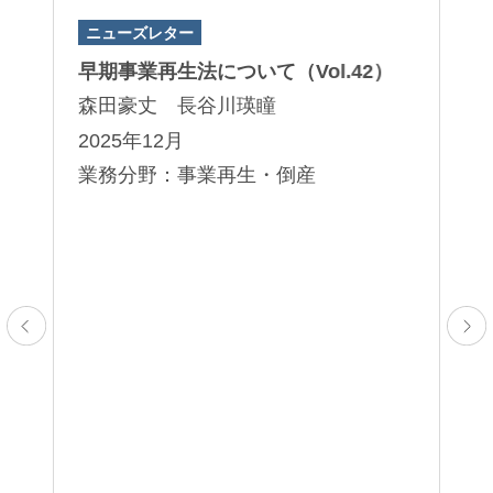
ニューズレター
著
朝田規与至
鈴木良和
権
早期事業再生法について（Vol.42）
『
Kiyoshi Asada
Yoshikazu Suzuki
」
３
パートナー
パートナー
森田豪丈 長谷川瑛瞳
朝
2025年12月
2
業務分野：事業再生・倒産
業
止
田中秀幸
並河宏郷
Hideyuki Tanaka
Hirosato Nabika
パートナー
パートナー