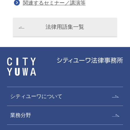
関連するセミナー／講演等
堀本博靖
金哲敏
Hiroyasu Horimoto
Cholmin Kim
法律用語集一覧
パートナー
パートナー
シティユーワについて
古川和典
松尾宗太郎
業務分野
Kazunori Furukawa
Sotaro Matsuo
パートナー
パートナー