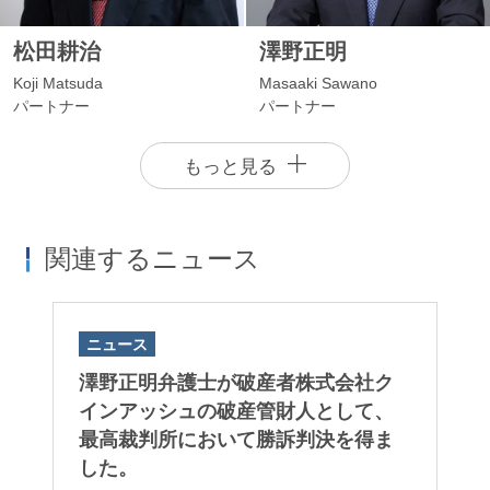
松田耕治
澤野正明
Koji Matsuda
Masaaki Sawano
パートナー
パートナー
もっと見る
関連するニュース
ニュース
澤野正明弁護士が破産者株式会社ク
インアッシュの破産管財人として、
井手慶祐
田汲幸弘
最高裁判所において勝訴判決を得ま
Keisuke Ide
Yukihiro Takumi
した。
パートナー
パートナー