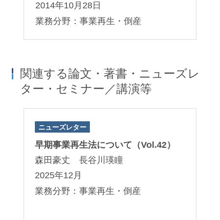
2014年10月28日
業務分野：事業再生・倒産
関連する論文・著書・ニューズレ
ター・セミナー／講演等
ニューズレター
著
朝田規与至
鈴木良和
権
早期事業再生法について（Vol.42）
『
Kiyoshi Asada
Yoshikazu Suzuki
」
３
パートナー
パートナー
森田豪丈 長谷川瑛瞳
朝
2025年12月
2
業務分野：事業再生・倒産
業
止