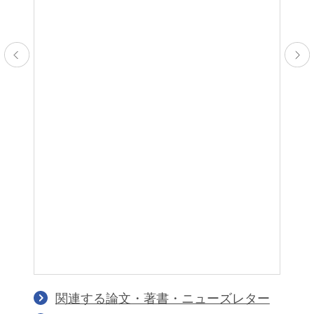
田中秀幸
並河宏郷
Hideyuki Tanaka
Hirosato Nabika
パートナー
パートナー
関連する論文・著書・ニューズレター