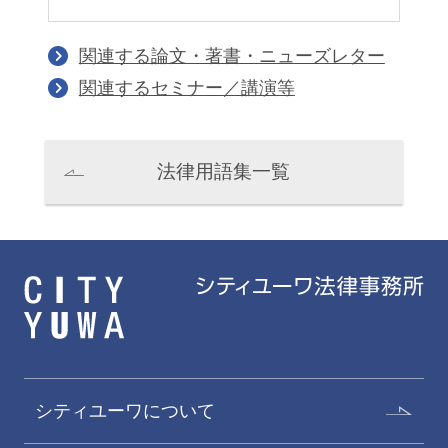
関連する論文・著書・ニューズレター
佐藤恒雄
鈴木隆史
関連するセミナー／講演等
Tsuneo Sato
Takashi Suzuki
オブ・カウンセル 二重橋オ
オブ・カウンセル
フィス
法律用語集一覧
シティユーワについて
棚橋祐治
江黒早耶香