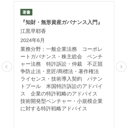
著書
論
発
『知財・無形資産ガバナンス入門』
「
編
江黒早耶香
許
2024年6月
ム
上野潤一
尾崎英男
業務分野：一般企業法務 コーポレ
５
Junichi Ueno
Hideo Ozaki
ートガバナンス・株主総会 ベンチ
ト
パートナー 二重橋オフィス
オブ・カウンセル 二重橋オ
ャー法務 特許訴訟・仲裁 不正競
フィス
上
争防止法・意匠/商標法・著作権法
2
ライセンス・技術導入契約 パテン
トプール 米国特許訴訟のアドバイ
業
ス 企業の特許戦略のアドバイス
技術開発型ベンチャー・小規模企業
に対する特許戦略アドバイス