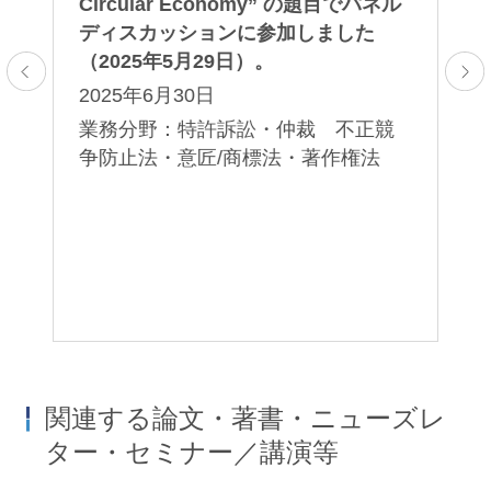
部
Circular Economy” の題目でパネル
業
野
ディスカッションに参加しました
害
（2025年5月29日）。
2025年6月30日
業務分野：特許訴訟・仲裁 不正競
争防止法・意匠/商標法・著作権法
鈴木良和
近藤祐史
Yoshikazu Suzuki
Yuji Kondo
パートナー
パートナー
関連する論文・著書・ニューズレ
ター・セミナー／講演等