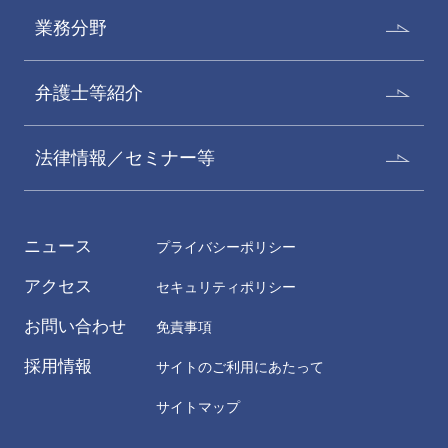
Yuji Tanahashi
Sayaka Eguro
業務分野
オブ・カウンセル
カウンセル
弁護士等紹介
法律情報／セミナー等
ニュース
プライバシーポリシー
アクセス
セキュリティポリシー
バヒスバラン薫
家村洋太
お問い合わせ
免責事項
Kaoru Vaheisvaran
Yota Iemura
採用情報
サイトのご利用にあたって
カウンセル
アソシエイト
サイトマップ