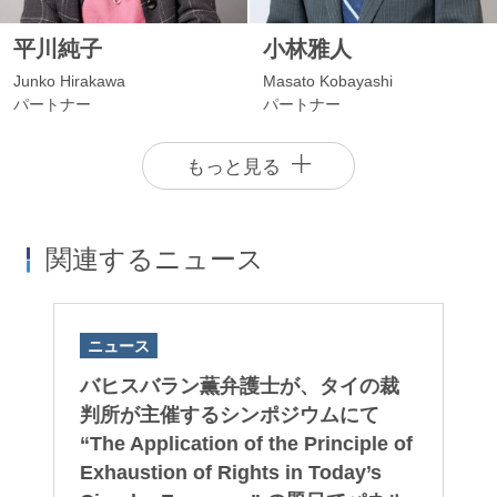
平川純子
小林雅人
Junko Hirakawa
Masato Kobayashi
パートナー
パートナー
もっと見る
関連するニュース
ニュース
ニ
英
バヒスバラン薫弁護士が、タイの裁
2
、
判所が主催するシンポジウムにて
ヒ
磯部健介
井口加奈子
ー
“The Application of the Principle of
載
Kensuke Isobe
Kanako Inokuchi
権
Exhaustion of Rights in Today’s
2
パートナー
パートナー 二重橋オフィス