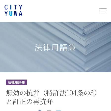
法律用語集
法律用語集
無効の抗弁（特許法104条の3）
と訂正の再抗弁