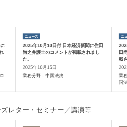
ニュース
ニ
刊に
2025年10月10日付 日本経済新聞に住田
20
李小龍
れ
尚之弁護士のコメントが掲載されまし
田
Xiaolong Li
た。
載
外国法事務弁護士
2025年10月15日
20
ロ
業務分野：中国法務
業
国
ーズレター・セミナー／講演等