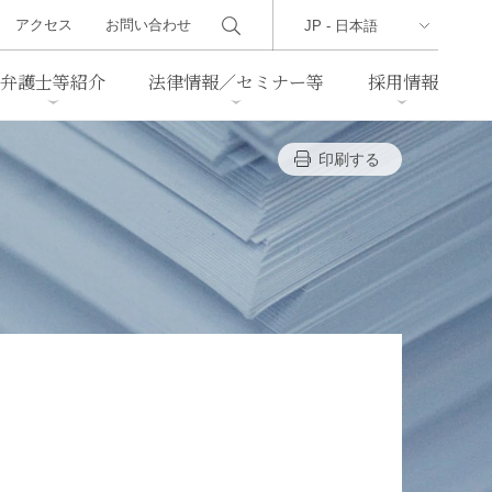
アクセス
お問い合わせ
弁護士等紹介
法律情報／セミナー等
採用情報
印刷する
ーズレター
クセス
判例紹介
不動産
事業再生・倒産
際取引
通商法・経済安全保障
海事
中国法務
ジア法務
マーシャル諸島法務
食品
ヘルスケア
TMT／テクノロジー・メディ
・レジャー
ア・通信