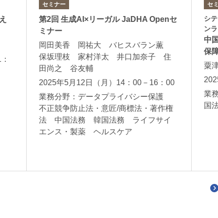
セミナー
セ
シテ
え
第2回 生成AI×リーガル JaDHA Openセ
ンラ
ミナー
中
岡田美香 岡祐大 バヒスバラン薫
保
保坂理枝 家村洋太 井口加奈子 住
1：
粟
田尚之 谷友輔
20
2025年5月12日（月）14：00－16：00
業
務
業務分野：データプライバシー保護
国
不正競争防止法・意匠/商標法・著作権
法 中国法務 韓国法務 ライフサイ
エンス・製薬 ヘルスケア