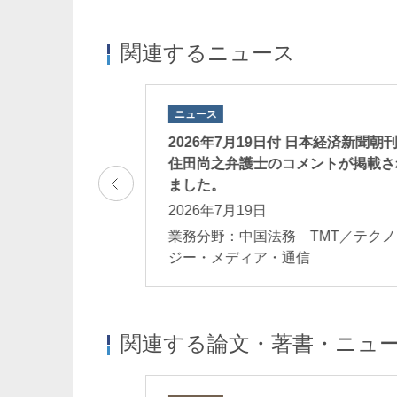
関連するニュース
ニュース
付の日経新聞に住田尚之
2026年7月19日付 日本経済新聞朝
藤田直佑
江黒早耶香
掲載されました。
住田尚之弁護士のコメントが掲載さ
Naosuke Fujita
Sayaka Eguro
ました。
パートナー
カウンセル
2026年7月19日
務
業務分野：中国法務 TMT／テクノ
ジー・メディア・通信
関連する論文・著書・ニュ