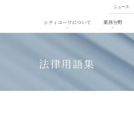
ニュース
シティユーワについて
業務分野
ァイナンス、
概要
書
名前から探す
セミナー/講演等
沿革
ニュ
ア
採用
スタッフ採用
M&A
ービス
法律用語集
ダンピング
法律用語集
・IT
労働法
国
止法
環境法
法務
ベトナム法務
ア
ンス・製薬
消費者向けサービス
ン・小売
物流・運送
ホテル