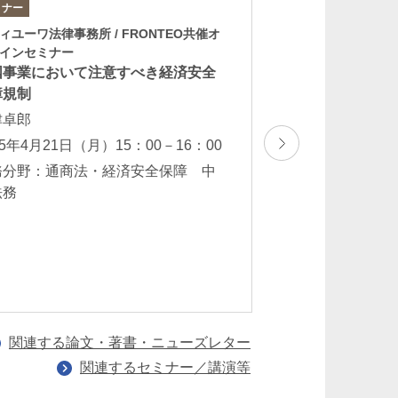
ミナー
セミナー
ィユーワ法律事務所 / FRONTEO共催オ
第93回CY法務セミ
インセミナー
「日米中の経済安
国事業において注意すべき経済安全
注意点～輸出規制
障規制
を中心に～」
津卓郎
粟津卓郎
25年4月21日（月）15：00－16：00
2024年7月23日（火
務分野：通商法・経済安全保障 中
業務分野：クロス
法務
進出・国内投資支
全保障 中国法
関連する論文・著書・ニューズレター
関連するセミナー／講演等