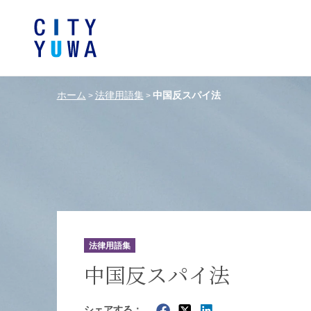
ホーム
法律用語集
中国反スパイ法
>
>
シティユーワ法律事務所につい
シティユーワの特色
論文
条件から探す
バンキング、フ
事務所
著
一般企業法務
弁護士
て
金融サ
中国法令
中国アンチ
訴訟・紛争解決
知的財産
危機管理／コンプライアンス
独占禁
ドイツ法務
韓国
法律用語集
エネルギー・資源
ライフサイエ
中国反スパイ法
製造業
ファッショ
シェアする：