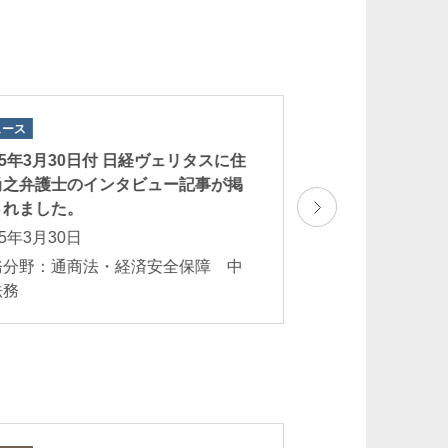
ュース
ニュース
25年3月30日付 日経ヴェリタスに住
2025年3月3日付
尚之弁護士のインタビュー記事が掲
郎弁護士のコメン
されました。
た。
25年3月30日
2025年3月3日
務分野：通商法・経済安全保障 中
業務分野：通商法
法務
国法務