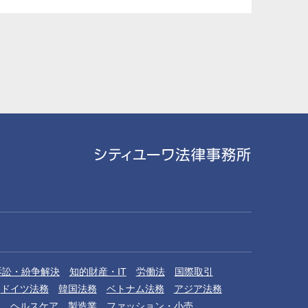
訴訟・紛争解決
知的財産・IT
労働法
国際取引
ドイツ法務
韓国法務
ベトナム法務
アジア法務
品
ヘルスケア
製造業
ファッション・小売