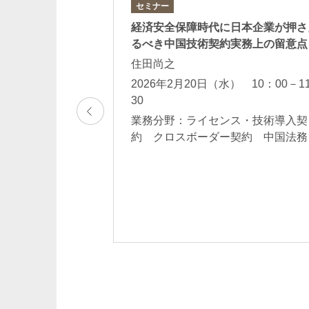
セミナー
ー（ウェビナー）
経済安全保障時代に日本企業が押さ
プライアンス対
るべき中国技術契約実務上の留意点
住田尚之
2026年2月20日（水） 10：00－1
 14：00-15：00
30
 コンプライアン
業務分野：ライセンス・技術導入契
・苦情対応 中国
約 クロスボーダー契約 中国法