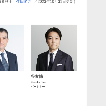
(弁護士
住田尚之
／2023年10月31日更新）
谷友輔
Yusuke Tani
パートナー