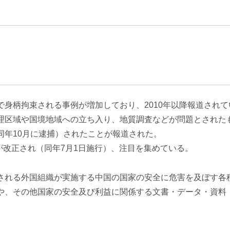
エンターテインメント・スポ
相続、事業
建築
ーツ
ネ
身柄拘束される事例が増加しており、2010年以降報道されて
区域や国境地域への立ち入り、地質調査などが問題とされたも
同年10月に逮捕）されたことが報道された。
」が改正され（同年7月1日施行）、注目を集めている。
される外国組織が実施する中国の国家の安全に危害を及ぼす各
や、その他国家の安全及び利益に関係する文書・データ・資料