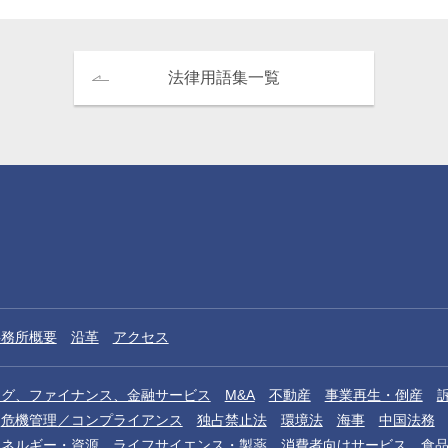
法律用語集一覧
事務所概要
沿革
アクセス
ング、ファイナンス、金融サービス
M&A
不動産
事業再生・倒産
危機管理／コンプライアンス
独占禁止法
環境法
海事
中国法務
エネルギー・資源
ライフサイエンス・製薬
消費者向けサービス
食