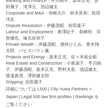
Banking and Finance：
平川純子
、
坂本正充
、
吉
田麗子
、
滝澤元
、
池辺健太
Corporate and M&A：
寺崎大介
、
鈴木良和
、
松田
洋志
Dispute Resolution：
伊藤茂昭
、
前田葉子
Labour and Employment：
東澤紀子
、
長崎玲
、
宗
形徹也
、
塚元佐弥子
Private Wealth：
伊藤茂昭
、
酒井ひとみ
、
青木翔
太郎
、
バヒスバラン薫
Projects and Energy：
坂本正充
、
佐々木裕企範
Real Estate and Construction：
小泉淑子
、
平川純
子
、
伊藤茂昭
、
坂本正充
、
野村大吾
、
池辺健太
、
渡邉真澄
、
澤田健太郎
Shipping:
吉田麗子
詳細については
L500 | City-Yuwa Partners >
Japan | Legal 500 law firm profiles | Rankings
を
ご覧ください