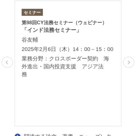
セミナー
セ
第98回CY法務セミナー（ウェビナー）
第
「インド法務セミナー」
「
イ
谷友輔
谷
2025年2月6日（木）14：00－15：00
2
業務分野：クロスボーダー契約 海
00
外進出・国内投資支援 アジア法
務
業