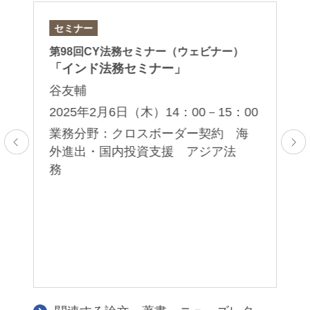
セミナー
セ
第98回CY法務セミナー（ウェビナー）
第
「インド法務セミナー」
「
イ
谷友輔
谷
2025年2月6日（木）14：00－15：00
2
業務分野：クロスボーダー契約 海
00
外進出・国内投資支援 アジア法
務
業