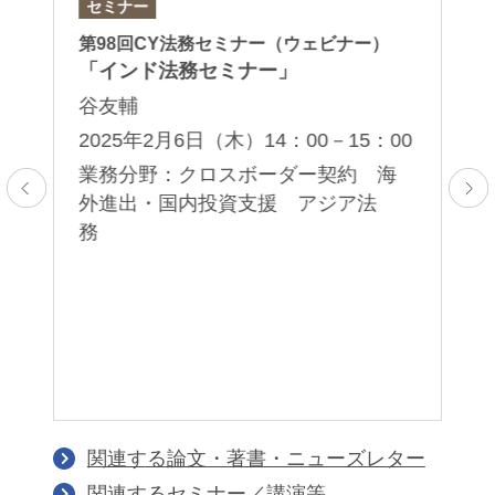
セミナー
セ
第98回CY法務セミナー（ウェビナー）
第
「インド法務セミナー」
「
イ
谷友輔
谷
2025年2月6日（木）14：00－15：00
2
業務分野：クロスボーダー契約 海
00
外進出・国内投資支援 アジア法
務
業
関連する論文・著書・ニューズレター
関連するセミナー／講演等