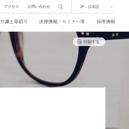
アクセス
お問い合わせ
弁護士等紹介
法律情報／セミナー等
採用情報
印刷する
ーズレター
クセス
判例紹介
不動産
事業再生・倒産
際取引
通商法・経済安全保障
海事
中国法務
ジア法務
マーシャル諸島法務
食品
ヘルスケア
TMT／テクノロジー・メディ
・レジャー
ア・通信