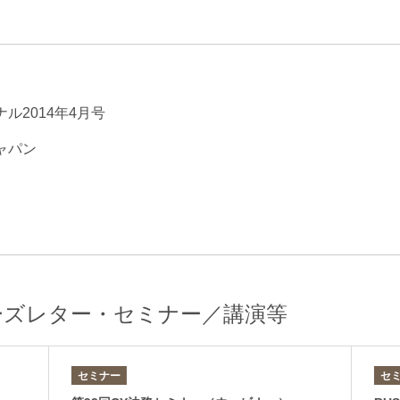
エンターテインメント・スポ
相続、事業
建築
ーツ
ネ
ル2014年4月号
ャパン
ーズレター・セミナー／講演等
セミナー
セ