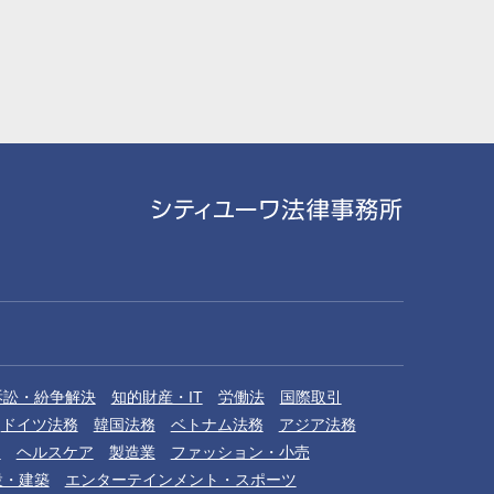
訴訟・紛争解決
知的財産・IT
労働法
国際取引
ドイツ法務
韓国法務
ベトナム法務
アジア法務
品
ヘルスケア
製造業
ファッション・小売
設・建築
エンターテインメント・スポーツ