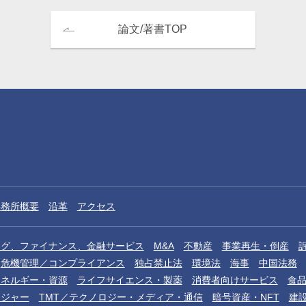
論文/著書TOP
事務所概要
沿革
アクセス
ング、ファイナンス、金融サービス
M&A
不動産
事業再生・倒産
危機管理／コンプライアンス
独占禁止法
環境法
海事
中国法務
エネルギー・資源
ライフサイエンス・製薬
消費者向けサービス
食
レジャー
TMT／テクノロジー・メディア・通信
暗号資産・NFT
建