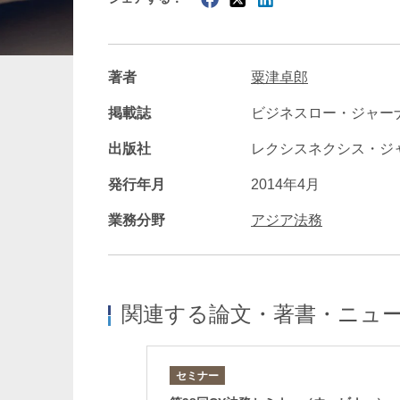
暗号資産・NFT
建設・
著者
粟津卓郎
掲載誌
ビジネスロー・ジャーナ
出版社
レクシスネクシス・ジ
発行年月
2014年4月
業務分野
アジア法務
関連する論文・著書・ニュ
セミナー