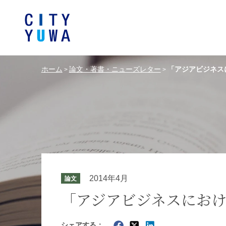
ホーム
論文・著書・ニューズレター
「アジアビジネス
>
>
シティユーワ法律事務所につい
シティユーワの特色
論文
条件から探す
バンキング、フ
事務所
著
一般企業法務
弁護士
て
金融サ
中国法令
中国アンチ
訴訟・紛争解決
知的財産
危機管理／コンプライアンス
独占禁
ドイツ法務
韓国
2014年4月
論文
エネルギー・資源
ライフサイエ
「アジアビジネスにおけ
製造業
ファッショ
シェアする：