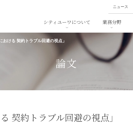
ニュース
シティユーワについて
業務分野
における 契約トラブル回避の視点」
ァイナンス、
概要
書
名前から探す
セミナー/講演等
沿革
ニュ
ア
採用
スタッフ採用
M&A
ービス
論文
ダンピング
法律用語集
・IT
労働法
国
止法
環境法
法務
ベトナム法務
ア
ンス・製薬
消費者向けサービス
る 契約トラブル回避の視点」
ン・小売
物流・運送
ホテル