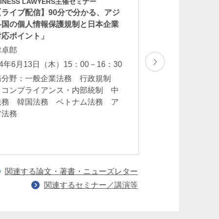
SINESS LAWYERS主催セミナー
「ASEAN子会社
【ライブ配信】90分で分かる、アジ
理～贈賄・カルテ
各国の個人情報保護規制と日本企業
心に～」
対応ポイント」
二見英知
津卓郎
2024年1月24日（水）
24年6月13日（木）15：00－16：30
業務分野：アジ
務分野：一般企業法務 行政規制
 コンプライアンス・内部統制 中
法務 韓国法務 ベトナム法務 ア
ア法務
関連する論文・著書・ニューズレター
関連するセミナー／講演等