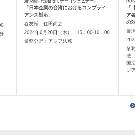
第92回CY法務セミナー（ウェビナー）
BU
「日本企業の台湾におけるコンプライ
「
アンス対応」
ア
の
谷友輔 住田尚之
00
粟
2024年6月20日（木） 15：00-16：00
外
20
業務分野：アジア法務
業
法
国
ジ