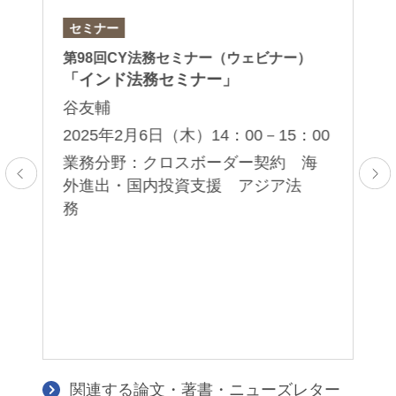
セミナー
セ
第98回CY法務セミナー（ウェビナー）
第
「インド法務セミナー」
「
イ
谷友輔
谷
2025年2月6日（木）14：00－15：00
2
業務分野：クロスボーダー契約 海
00
外進出・国内投資支援 アジア法
務
業
関連する論文・著書・ニューズレター