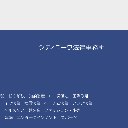
訴訟・紛争解決
知的財産・IT
労働法
国際取引
ドイツ法務
韓国法務
ベトナム法務
アジア法務
品
ヘルスケア
製造業
ファッション・小売
設・建築
エンターテインメント・スポーツ