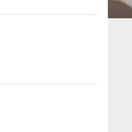
承継、ウェルスマ
インフラ／PFI／PPP
ジメント