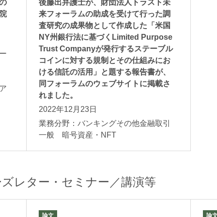
の
後藤出弁護士が、財団法人トラスト未
院
来フォーラムの助成を受けて行った調
査研究の成果物として作成した「米国
NY州銀行法に基づくLimited Purpose
Trust Companyが発行するステーブル
ー
コインに対する規制とその仕組みにお
ける信託の活用」と題する報告書が、
般
同フォーラムのウェブサイトに掲載さ
ア
れました。
2022年12月23日
業務分野：バンキングその他金融取引
一般 暗号資産・NFT
ーズレター・セミナー／講演等
論文
論