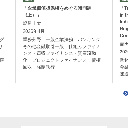
「企業価値担保権をめぐる諸問題
「Tr
（上）」
in 
Ind
燒尾圭太
Reg
2026年4月
Con
グ
業務分野：一般企業法務 バンキング
吉
ナ
その他金融取引一般 仕組みファイナ
20
ンス・買収ファイナンス・資産流動
権
化 プロジェクトファイナンス 債権
業
回収・強制執行
金
運