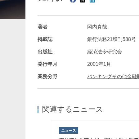
暗号資産・NFT
建設・
著者
岡内真哉
掲載誌
銀行法務21増刊588
出版社
経済法令研究会
発行年月
2001年1月
業務分野
バンキングその他金融
関連するニュース
ニュース