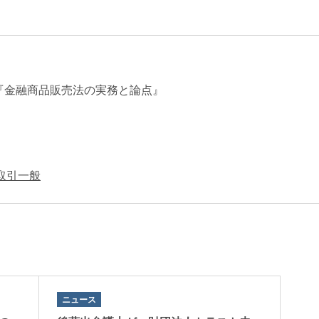
エンターテインメント・スポ
相続、事業
建築
ーツ
ネ
号『金融商品販売法の実務と論点』
取引一般
ニュース