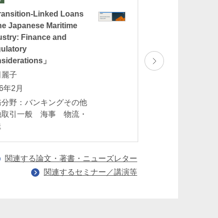
ansition-Linked Loans
「英国デジタル資
the Japanese Maritime
後藤出 池辺健
ustry: Finance and
2026年2月
ulatory
業務分野：バンキ
siderations」
一般 フィンテッ
田麗子
NFT
26年2月
務分野：バンキングその他
融取引一般 海事 物流・
送
関連する論文・著書・ニューズレター
関連するセミナー／講演等