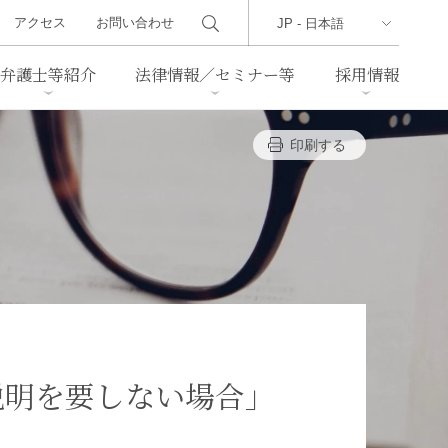
アクセス
お問い合わせ
弁護士等紹介
法律情報／セミナー等
採用情報
印刷する
ーズレター
クセス
判例紹介
不動産
事業再生・倒産
際取引
通商法・経済安全保障
海事
中国法務
ジア法務
マーシャル諸島法務
食品
ヘルスケア
説明を要しない場合」
TMT／テクノロジー・メディ
・レジャー
ア・通信