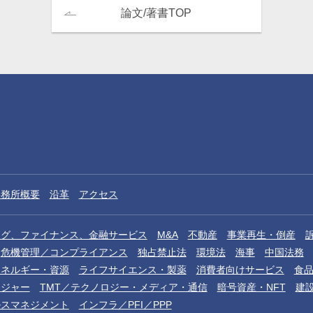
論文/著書TOP
事務所概要
沿革
アクセス
ング、ファイナンス、金融サービス
M&A
不動産
事業再生・倒産
危機管理／コンプライアンス
独占禁止法
環境法
海事
中国法務
エネルギー・資源
ライフサイエンス・製薬
消費者向けサービス
食
レジャー
TMT／テクノロジー・メディア・通信
暗号資産・NFT
建
ルスマネジメント
インフラ／PFI／PPP