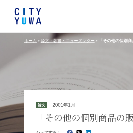
ホーム
論文・著書・ニューズレター
「その他の個別商
>
>
シティユーワ法律事務所につい
シティユーワの特色
論文
条件から探す
バンキング、フ
事務所
著
一般企業法務
弁護士
て
金融サ
中国法令
中国アンチ
訴訟・紛争解決
知的財産
危機管理／コンプライアンス
独占禁
ドイツ法務
韓国
2001年1月
論文
エネルギー・資源
ライフサイエ
「その他の個別商品の
製造業
ファッショ
シェアする：