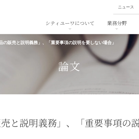
ニュース
シティユーワについて
業務分野
品の販売と説明義務」、「重要事項の説明を要しない場合」
ァイナンス、
概要
書
名前から探す
セミナー/講演等
沿革
ニュ
ア
採用
スタッフ採用
M&A
ービス
論文
ダンピング
法律用語集
・IT
労働法
国
止法
環境法
法務
ベトナム法務
ア
ンス・製薬
消費者向けサービス
販売と説明義務」、「重要事項の
ン・小売
物流・運送
ホテル