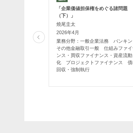
基づく企業価値担
「企業価値担保権をめぐる諸問題
.41)
（下）」
範 齋藤崇 田中
燒尾圭太
田彩加 望月一
2026年4月
業務分野：一般企業法務 バンキン
その他金融取引一般 仕組みファイ
法務 バンキング
ンス・買収ファイナンス・資産流動
 仕組みファイナ
化 プロジェクトファイナンス 債
ンス・資産流動
回収・強制執行
ファイナンス