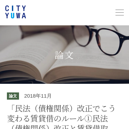
論文
2018年11月
論文
「民法（債権関係）改正でこう
変わる賃貸借のルール①民法
（債権関係）改正と賃貸借取