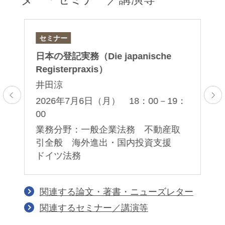
セミナー
ニ
日本の登記実務（Die japanische
マ
Registerpraxis）
の
井田涼
森
2026年7月6日（月） 18：00－19：
2
T
00
全
業
事
業務分野：一般企業法務 不動産取
引全般 海外進出・国内投資支援
ドイツ法務
関連する論文・著書・ニューズレター
関連するセミナー／講演等