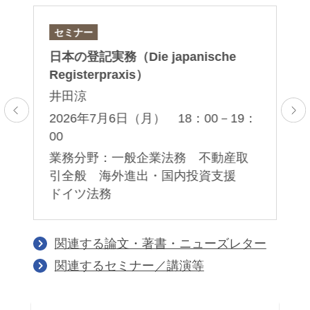
セミナー
論
ジ
日本の登記実務（Die japanische
「S
留
Registerpraxis）
am
tr
井田涼
坂
2026年7月6日（月） 18：00－19：
00
2
取
業務分野：一般企業法務 不動産取
業
般
引全般 海外進出・国内投資支援
ドイツ法務
関連する論文・著書・ニューズレター
関連するセミナー／講演等