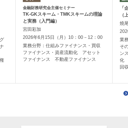
金融財務研究会主催セミナー
「
TK-GKスキーム・TMKスキームの理論
（
と実務（入門編）
燒
宮田彩加
20
2026年6月15日（月）10：00－12：00
グ
業
業務分野：仕組みファイナンス・買収
ナ
そ
ファイナンス・資産流動化 アセット
ン
ファイナンス 不動産ファイナンス
権
化
回