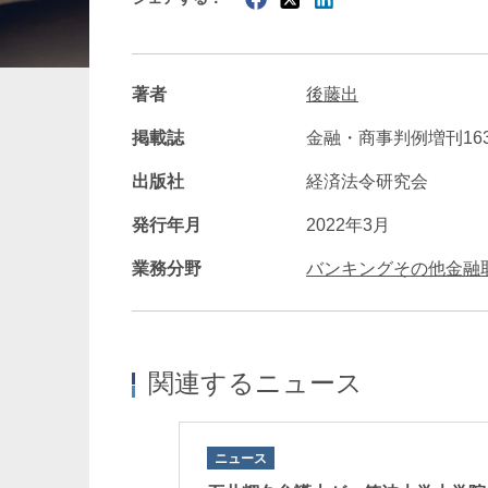
暗号資産・NFT
建設・
著者
後藤出
掲載誌
金融・商事判例増刊16
出版社
経済法令研究会
発行年月
2022年3月
業務分野
バンキングその他金融
関連するニュース
ニュース