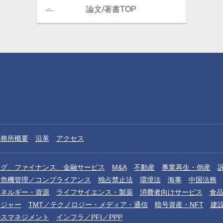
論文/著書TOP
事務所概要
沿革
アクセス
ング、ファイナンス、金融サービス
M&A
不動産
事業再生・倒産
危機管理／コンプライアンス
独占禁止法
環境法
海事
中国法務
エネルギー・資源
ライフサイエンス・製薬
消費者向けサービス
食
レジャー
TMT／テクノロジー・メディア・通信
暗号資産・NFT
建
ルスマネジメント
インフラ／PFI／PPP