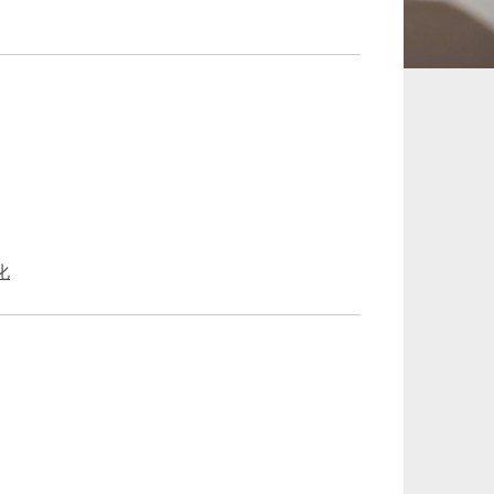
承継、ウェルスマ
インフラ／PFI／PPP
ジメント
化