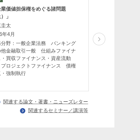
企業価値担保権をめぐる諸問題
「Transition-Link
上）」
in the Japanese M
Industry: Finance
尾圭太
Regulatory
26年4月
Considerations」
務分野：一般企業法務 バンキング
吉田麗子
の他金融取引一般 仕組みファイナ
2026年2月
ス・買収ファイナンス・資産流動
 プロジェクトファイナンス 債権
業務分野：バンキ
収・強制執行
金融取引一般 海
運送
関連する論文・著書・ニューズレター
関連するセミナー／講演等