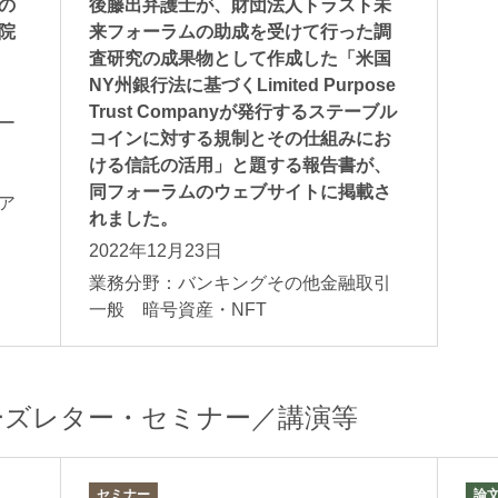
の
後藤出弁護士が、財団法人トラスト未
院
来フォーラムの助成を受けて行った調
査研究の成果物として作成した「米国
NY州銀行法に基づくLimited Purpose
Trust Companyが発行するステーブル
ー
コインに対する規制とその仕組みにお
ける信託の活用」と題する報告書が、
般
同フォーラムのウェブサイトに掲載さ
ア
れました。
2022年12月23日
業務分野：バンキングその他金融取引
一般 暗号資産・NFT
ーズレター・セミナー／講演等
セミナー
論