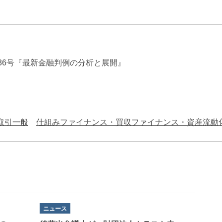
エンターテインメント・スポ
相続、事業
建築
ーツ
ネ
36号『最新金融判例の分析と展開』
取引一般
仕組みファイナンス・買収ファイナンス・資産流動
ニュース