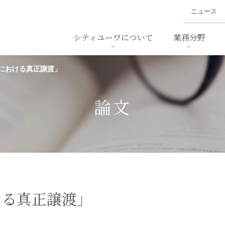
ニュース
シティユーワについて
業務分野
における真正譲渡」
ァイナンス、
概要
書
名前から探す
セミナー/講演等
沿革
ニュ
ア
採用
スタッフ採用
M&A
ービス
論文
ダンピング
法律用語集
・IT
労働法
国
止法
環境法
法務
ベトナム法務
ア
ンス・製薬
消費者向けサービス
ける真正譲渡」
ン・小売
物流・運送
ホテル