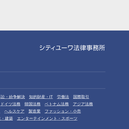
訴訟・紛争解決
知的財産・IT
労働法
国際取引
ドイツ法務
韓国法務
ベトナム法務
アジア法務
品
ヘルスケア
製造業
ファッション・小売
設・建築
エンターテインメント・スポーツ