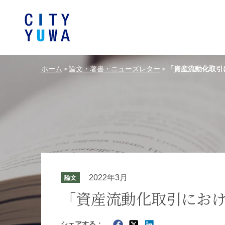
ホーム
論文・著書・ニューズレター
「資産流動化取引
>
>
シティユーワ法律事務所につい
シティユーワの特色
論文
条件から探す
バンキング、フ
事務所
著
一般企業法務
弁護士
て
金融サ
中国法令
中国アンチ
訴訟・紛争解決
知的財産
危機管理／コンプライアンス
独占禁
ドイツ法務
韓国
2022年3月
論文
エネルギー・資源
ライフサイエ
「資産流動化取引にお
製造業
ファッショ
シェアする：