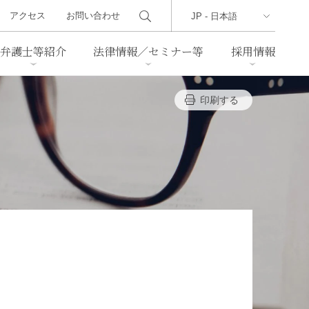
アクセス
お問い合わせ
弁護士等紹介
法律情報／セミナー等
採用情報
印刷する
ーズレター
クセス
判例紹介
不動産
事業再生・倒産
際取引
通商法・経済安全保障
海事
中国法務
ジア法務
マーシャル諸島法務
食品
ヘルスケア
TMT／テクノロジー・メディ
・レジャー
ア・通信