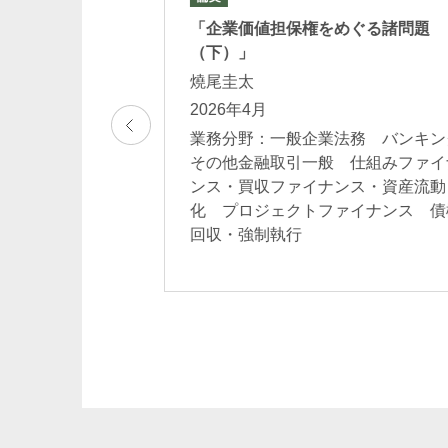
編 投資信
「企業価値担保権をめぐる諸問題
（下）」
燒尾圭太
2026年4月
グその他
業務分野：一般企業法務 バンキン
ットマネ
その他金融取引一般 仕組みファイ
・投資信
ンス・買収ファイナンス・資産流動
EIT 金融
化 プロジェクトファイナンス 債
回収・強制執行