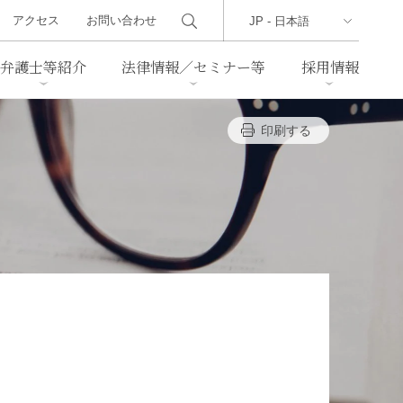
アクセス
お問い合わせ
弁護士等紹介
法律情報／セミナー等
採用情報
印刷する
ーズレター
クセス
判例紹介
不動産
事業再生・倒産
際取引
通商法・経済安全保障
海事
中国法務
ジア法務
マーシャル諸島法務
食品
ヘルスケア
TMT／テクノロジー・メディ
・レジャー
ア・通信