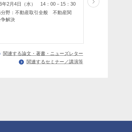
鹿倉佑太
26年2月4日（水） 14：00－15：30
2025年11月27日
務分野：不動産取引全般 不動産関
30
紛争解決
業務分野：不動産
連紛争解決
関連する論文・著書・ニューズレター
関連するセミナー／講演等