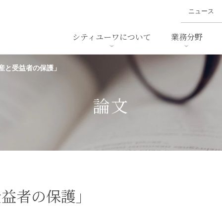
ニュース
シティユーワについて
業務分野
産と受益者の保護」
ァイナンス、
概要
書
名前から探す
セミナー/講演等
沿革
ニュ
ア
採用
スタッフ採用
M&A
ービス
論文
ダンピング
法律用語集
・IT
労働法
国
止法
環境法
法務
ベトナム法務
ア
ンス・製薬
消費者向けサービス
受益者の保護」
ン・小売
物流・運送
ホテル