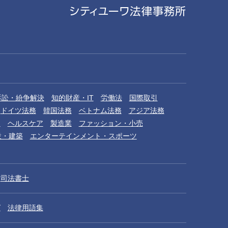
訴訟・紛争解決
知的財産・IT
労働法
国際取引
ドイツ法務
韓国法務
ベトナム法務
アジア法務
品
ヘルスケア
製造業
ファッション・小売
設・建築
エンターテインメント・スポーツ
司法書士
グ
法律用語集