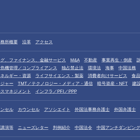
事務所概要
沿革
アクセス
ング、ファイナンス、金融サービス
M&A
不動産
事業再生・倒産
危機管理／コンプライアンス
独占禁止法
環境法
海事
中国法務
エネルギー・資源
ライフサイエンス・製薬
消費者向けサービス
食
レジャー
TMT／テクノロジー・メディア・通信
暗号資産・NFT
建
ルスマネジメント
インフラ／PFI／PPP
ウンセル
カウンセル
アソシエイト
外国法事務弁護士
外国弁護士
／講演等
ニューズレター
判例紹介
中国法令
中国アンチダンピン