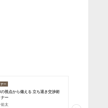
ミナー
セミナー
律の視点から備える 立ち退き交渉術
「賃貸物件建替え
ミナー
が抱える法的リス
き時の留意点につ
倉佑太