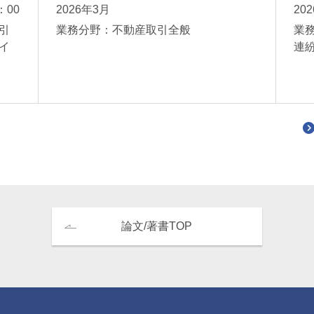
：00
2026年3月
20
引
業務分野：不動産取引全般
業
イ
連
論文/著書TOP