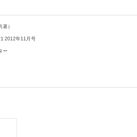
エンターテインメント・スポ
相続、事業
建築
ーツ
ネ
共著）
 2012年11月号
ター