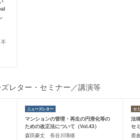
おい
al
し
 不
般
ーズレター・セミナー／講演等
ニューズレター
セ
マンションの管理・再生の円滑化等の
法
ための改正法について（Vol.43）
セ
森田豪丈 長谷川瑛瞳
鹿