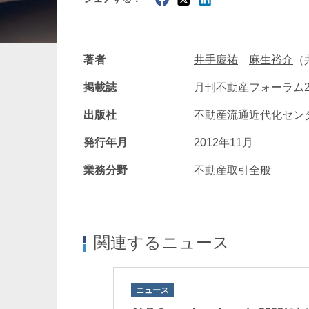
暗号資産・NFT
建設・
著者
井手慶祐
麻生裕介
（
掲載誌
月刊不動産フォーラム21
出版社
不動産流通近代化セン
発行年月
2012年11月
業務分野
不動産取引全般
関連するニュース
ニュース