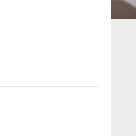
承継、ウェルスマ
インフラ／PFI／PPP
ジメント