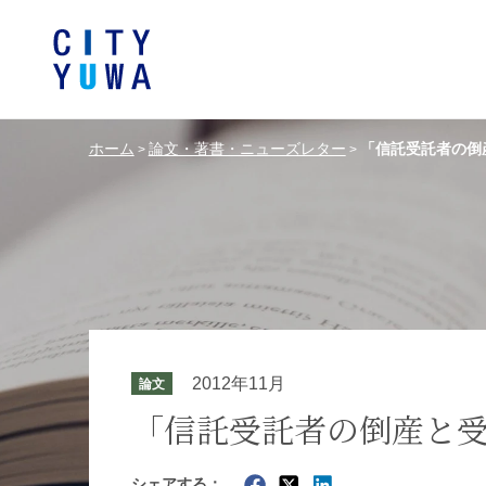
ホーム
論文・著書・ニューズレター
「信託受託者の倒
>
>
シティユーワ法律事務所につい
シティユーワの特色
論文
条件から探す
バンキング、フ
事務所
著
一般企業法務
弁護士
て
金融サ
中国法令
中国アンチ
訴訟・紛争解決
知的財産
危機管理／コンプライアンス
独占禁
ドイツ法務
韓国
2012年11月
論文
エネルギー・資源
ライフサイエ
「信託受託者の倒産と
製造業
ファッショ
シェアする：