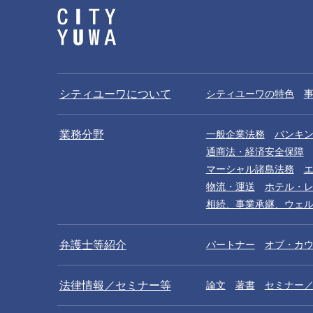
シティユーワについて
シティユーワの特色
業務分野
一般企業法務
バンキ
通商法・経済安全保障
マーシャル諸島法務
物流・運送
ホテル・
相続、事業承継、ウェ
弁護士等紹介
パートナー
オブ・カ
法律情報／セミナー等
論文
著書
セミナー