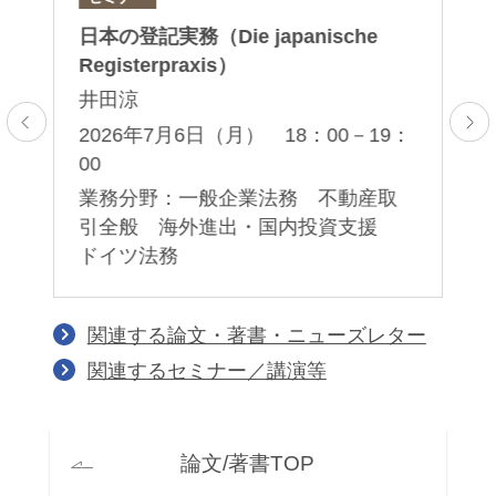
日本の登記実務（Die japanische
マ
Registerpraxis）
の
井田涼
森
2026年7月6日（月） 18：00－19：
2
T
00
全
業
事
業務分野：一般企業法務 不動産取
引全般 海外進出・国内投資支援
ドイツ法務
関連する論文・著書・ニューズレター
関連するセミナー／講演等
論文/著書TOP