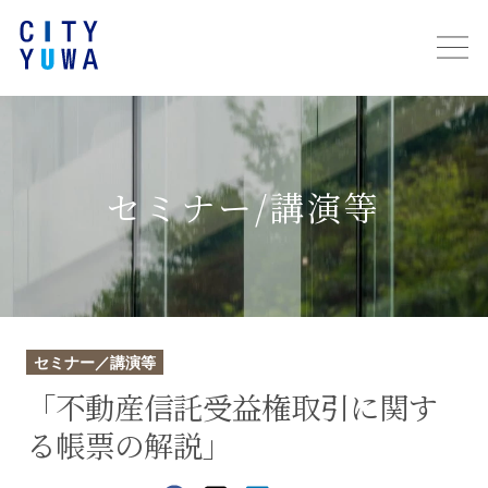
セミナー/講演等
セミナー／講演等
「不動産信託受益権取引に関す
る帳票の解説」