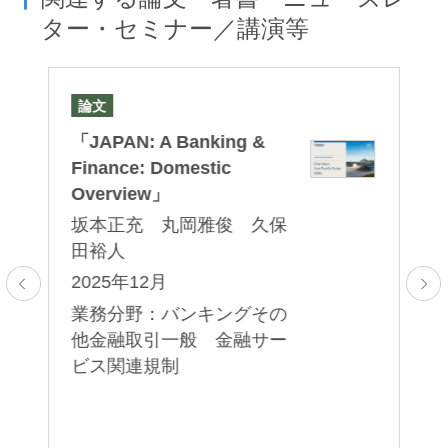
ター・セミナー／講演等
論文
著
手
「JAPAN: A Banking &
『
Finance: Domestic
信
Overview」
坂本正充 丸岡雅俊 久保
2
田裕人
業
2025年12月
取
他
フ
業務分野：バンキングその
マ
・
他金融取引一般 金融サー
投
T
ビス関連規制
R