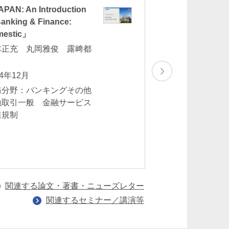
GC Summit Japan 2
PAN: An Introduction
Digital Assets – R
Banking & Finance:
Challenges in Jap
mestic」
AML
本正充 丸岡雅俊 露﨑都
後藤出 池辺健
文
2024年10月3日(木)
24年12月
業務分野：バンキ
務分野：バンキングその他
一般 金融サービ
融取引一般 金融サービス
テック
連規制
関連する論文・著書・ニューズレター
関連するセミナー／講演等