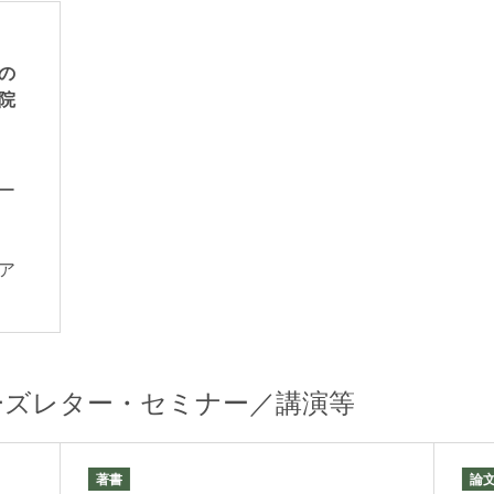
の
院
ー
般
ア
ーズレター・セミナー／講演等
著書
論