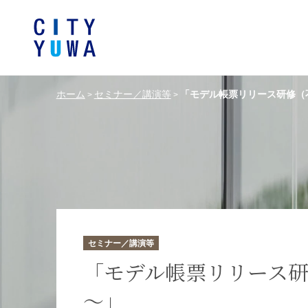
ホーム
セミナー／講演等
「モデル帳票リリース研修（
>
>
シティユーワ法律事務所につい
シティユーワの特色
論文
条件から探す
バンキング、フ
事務所
著
一般企業法務
弁護士
て
金融サ
中国法令
中国アンチ
訴訟・紛争解決
知的財産
危機管理／コンプライアンス
独占禁
ドイツ法務
韓国
セミナー／講演等
エネルギー・資源
ライフサイエ
「モデル帳票リリース
～」
製造業
ファッショ