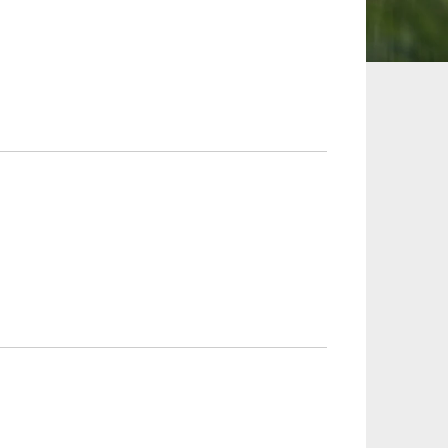
承継、ウェルスマ
インフラ／PFI／PPP
ジメント