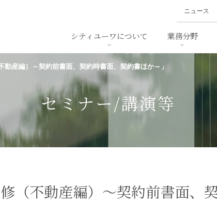
ニュース
シティユーワについて
業務分野
不動産編）～契約前書面、契約時書面、契約書ほか～」
ァイナンス、
概要
書
名前から探す
セミナー/講演等
沿革
ニュ
ア
採用
スタッフ採用
M&A
ービス
セミナー/講演等
ダンピング
法律用語集
・IT
労働法
国
止法
環境法
法務
ベトナム法務
ア
ンス・製薬
消費者向けサービス
研修（不動産編）～契約前書面、
ン・小売
物流・運送
ホテル