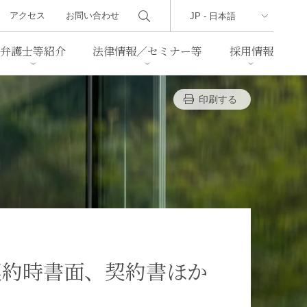
アクセス
お問い合わせ
弁護士等紹介
法律情報／セミナー等
採用情報
印刷する
ーズレター
クセス
判例紹介
不動産
事業再生・倒産
際取引
通商法・経済安全保障
海事
中国法務
ジア法務
マーシャル諸島法務
食品
ヘルスケア
契約時書面、契約書ほか
TMT／テクノロジー・メディ
・レジャー
ア・通信