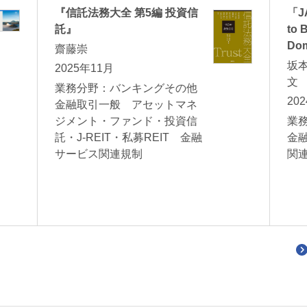
『信託法務大全 第5編 投資信
「JA
託』
to 
Do
齋藤崇
坂
2025年11月
業務分野：バンキングその他
20
金融取引一般 アセットマネ
ジメント・ファンド・投資信
業
託・J-REIT・私募REIT 金融
金
サービス関連規制
関