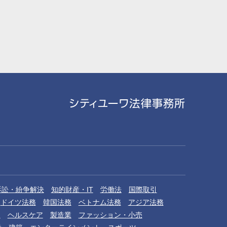
訴訟・紛争解決
知的財産・IT
労働法
国際取引
ドイツ法務
韓国法務
ベトナム法務
アジア法務
品
ヘルスケア
製造業
ファッション・小売