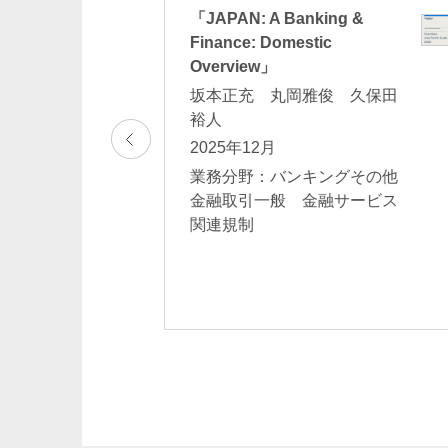
ーと電子決済手段
「JAPAN: A Banking &
を中心に～（その
Finance: Domestic
Overview」
坂本正充 丸岡雅俊 久保田
裕人
2025年12月
グその他金融取引
関連規制 フィン
業務分野：バンキングその他
クノロジー・メディ
金融取引一般 金融サービス
・NFT
関連規制