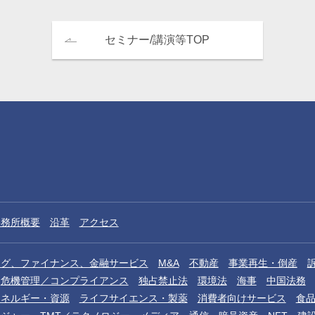
セミナー/講演等TOP
事務所概要
沿革
アクセス
ング、ファイナンス、金融サービス
M&A
不動産
事業再生・倒産
危機管理／コンプライアンス
独占禁止法
環境法
海事
中国法務
エネルギー・資源
ライフサイエンス・製薬
消費者向けサービス
食