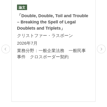
論文
論
）
「Double, Double, Toil and Trouble
「L
終
– Breaking the Spell of Legal
Di
Doublets and Triplets」
20
クリストファー・ラスボーン
栗
吉
0
2026年7月
2
業務分野：一般企業法務 一般民事
合
事件 クロスボーダー契約
業
ボ
術
支
ー
制
資
ヘ