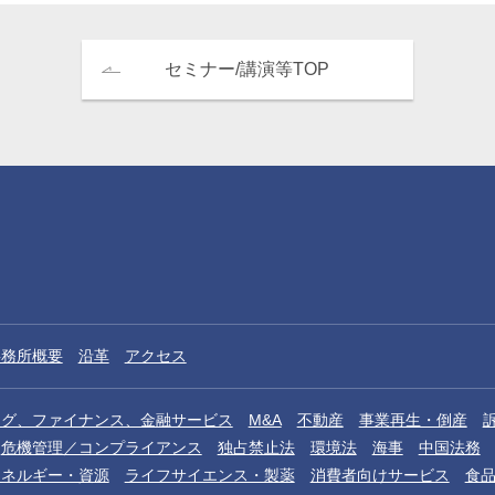
セミナー/講演等TOP
事務所概要
沿革
アクセス
ング、ファイナンス、金融サービス
M&A
不動産
事業再生・倒産
危機管理／コンプライアンス
独占禁止法
環境法
海事
中国法務
エネルギー・資源
ライフサイエンス・製薬
消費者向けサービス
食