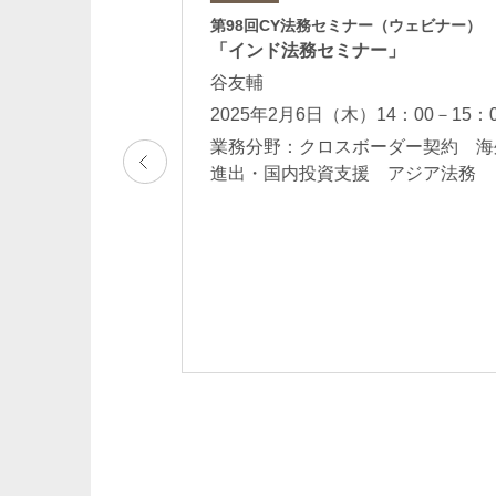
ー
第98回CY法務セミナー（ウェビナー）
実務」
「インド法務セミナー」
谷友輔
2025年2月6日（木）14：00－15：
法務
業務分野：クロスボーダー契約 海
進出・国内投資支援 アジア法務