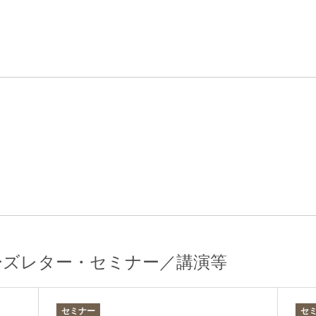
エンターテインメント・スポ
相続、事業
建築
ーツ
ネ
ーズレター・セミナー／講演等
セミナー
セ