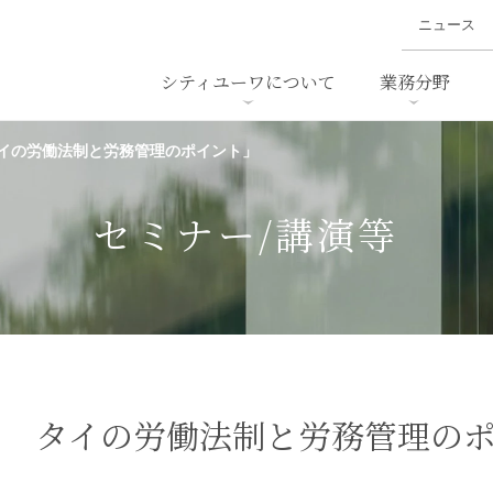
ニュース
シティユーワについて
業務分野
イの労働法制と労務管理のポイント」
ァイナンス、
概要
書
名前から探す
セミナー/講演等
沿革
ニュ
ア
採用
スタッフ採用
M&A
ービス
セミナー/講演等
ダンピング
法律用語集
・IT
労働法
国
止法
環境法
法務
ベトナム法務
ア
ンス・製薬
消費者向けサービス
ジ タイの労働法制と労務管理の
ン・小売
物流・運送
ホテル