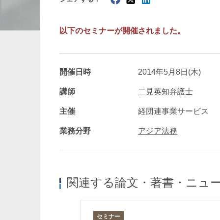
暗号資産・NFT
建設・
以下のセミナーが開催されました。
開催日時
2014年5月8日(木)
講師
二見英知
弁護士
主催
経団連事業サービス
業務分野
アジア法務
関連する論文・著書・ニュ
セミナー