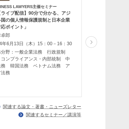
SINESS LAWYERS主催セミナー
「ASEAN子会社
【ライブ配信】90分で分かる、アジ
理～贈賄・カルテ
各国の個人情報保護規制と日本企業
心に～」
対応ポイント」
二見英知
津卓郎
2024年1月24日（水）
24年6月13日（木）15：00－16：30
業務分野：アジ
務分野：一般企業法務 行政規制
 コンプライアンス・内部統制 中
法務 韓国法務 ベトナム法務 ア
ア法務
関連する論文・著書・ニューズレター
関連するセミナー／講演等