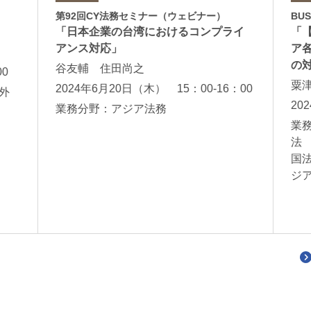
第92回CY法務セミナー（ウェビナー）
BU
「日本企業の台湾におけるコンプライ
「
アンス対応」
ア
の
谷友輔 住田尚之
00
粟
2024年6月20日（木） 15：00-16：00
外
20
業務分野：アジア法務
業
法
国
ジ