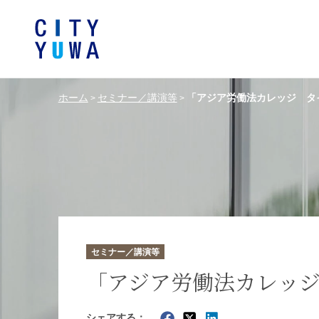
ホーム
セミナー／講演等
「アジア労働法カレッジ タ
>
>
シティユーワ法律事務所につい
シティユーワの特色
論文
条件から探す
バンキング、フ
事務所
著
一般企業法務
弁護士
て
金融サ
中国法令
中国アンチ
訴訟・紛争解決
知的財産
危機管理／コンプライアンス
独占禁
ドイツ法務
韓国
セミナー／講演等
エネルギー・資源
ライフサイエ
「アジア労働法カレッ
製造業
ファッショ
シェアする：