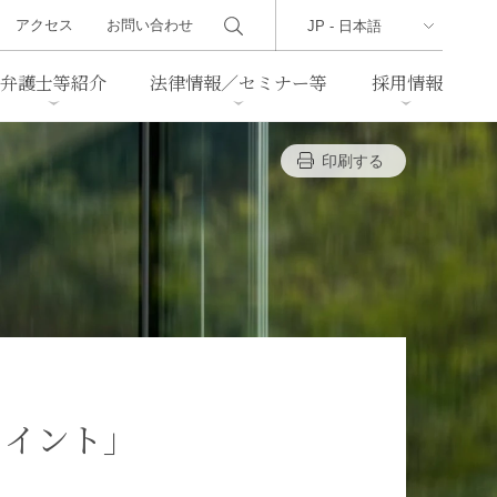
アクセス
お問い合わせ
弁護士等紹介
法律情報／セミナー等
採用情報
印刷する
ーズレター
クセス
判例紹介
不動産
事業再生・倒産
際取引
通商法・経済安全保障
海事
中国法務
ジア法務
マーシャル諸島法務
食品
ヘルスケア
ポイント」
TMT／テクノロジー・メディ
・レジャー
ア・通信