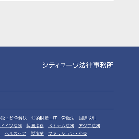
訴訟・紛争解決
知的財産・IT
労働法
国際取引
ドイツ法務
韓国法務
ベトナム法務
アジア法務
品
ヘルスケア
製造業
ファッション・小売