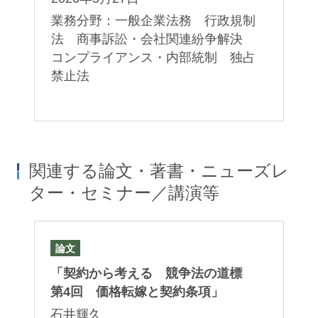
レ
2
規
業務分野：一般企業法務 行政規制
一
法 商事訴訟・会社関連紛争解決
業
プ
コンプライアンス・内部統制 独占
ー
禁止法
制
制
関連する論文・著書・ニューズレ
ター・セミナー／講演等
論文
セ
ジ
「契約から考える 競争法の道標
日
ー
ス
第4回 価格転嫁と契約条項」
企
約
石井輝久