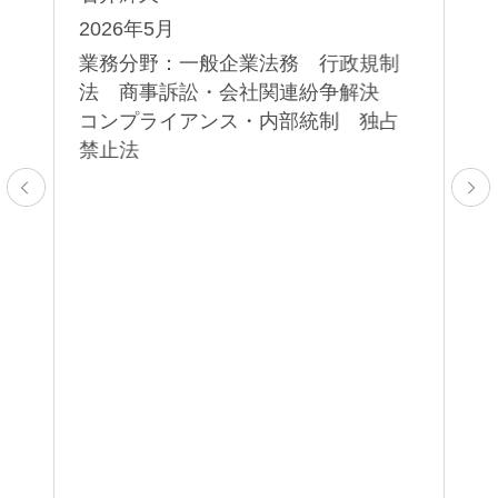
ビ
2026年5月
み
業務分野：一般企業法務 行政規制
檜
法 商事訴訟・会社関連紛争解決
2
ャ
コンプライアンス・内部統制 独占
20
ア
禁止法
業
ー
ン
エ
海