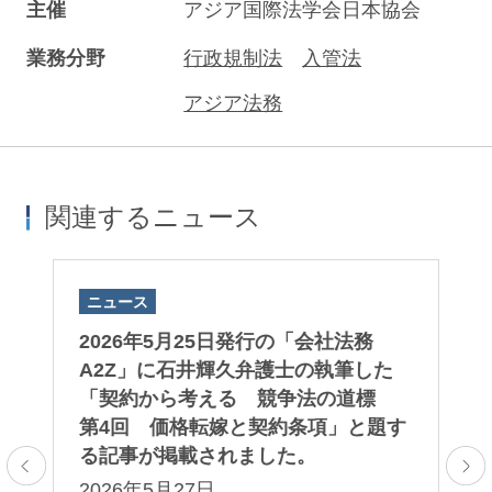
主催
アジア国際法学会日本協会
業務分野
行政規制法
入管法
アジア法務
関連するニュース
ニュース
ニ
院
2026年5月25日発行の「会社法務
2
大
A2Z」に石井輝久弁護士の執筆した
ネ
ま
「契約から考える 競争法の道標
例
第4回 価格転嫁と契約条項」と題す
一
る記事が掲載されました。
た
の
2026年5月27日