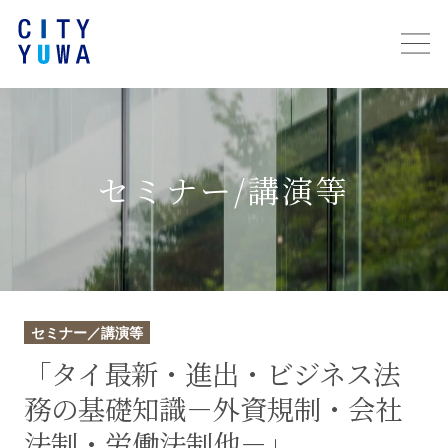
セミナー/講演等
セミナー／講演等
「タイ最新・進出・ビジネス法
務の基礎知識－外資規制・会社
法制・労働法制他－」