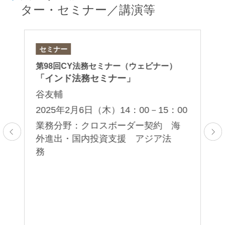
ター・セミナー／講演等
セミナー
セ
第98回CY法務セミナー（ウェビナー）
第
「インド法務セミナー」
「
イ
谷友輔
谷
2025年2月6日（木）14：00－15：00
2
業務分野：クロスボーダー契約 海
00
外進出・国内投資支援 アジア法
務
業