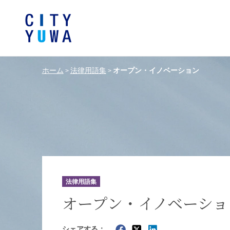
ホーム
法律用語集
オープン・イノベーション
>
>
シティユーワ法律事務所につい
シティユーワの特色
論文
条件から探す
バンキング、フ
事務所
著
一般企業法務
弁護士
て
金融サ
中国法令
中国アンチ
訴訟・紛争解決
知的財産
危機管理／コンプライアンス
独占禁
ドイツ法務
韓国
法律用語集
エネルギー・資源
ライフサイエ
オープン・イノベーショ
製造業
ファッショ
シェアする：