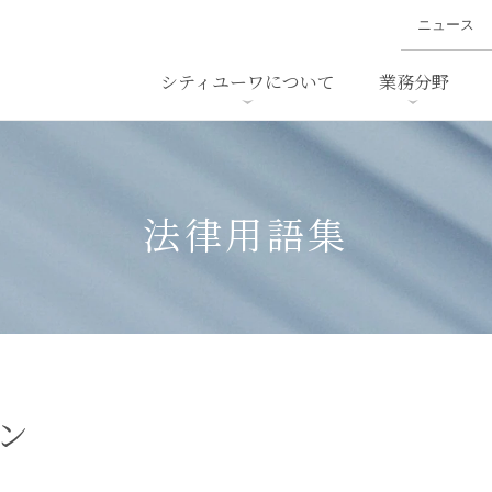
ニュース
シティユーワについて
業務分野
ァイナンス、
概要
書
名前から探す
セミナー/講演等
沿革
ニュ
ア
採用
スタッフ採用
M&A
ービス
法律用語集
ダンピング
法律用語集
・IT
労働法
国
止法
環境法
法務
ベトナム法務
ア
ンス・製薬
消費者向けサービス
ン
ン・小売
物流・運送
ホテル