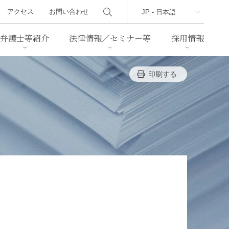
アクセス
お問い合わせ
弁護士等紹介
法律情報／セミナー等
採用情報
印刷する
ーズレター
クセス
判例紹介
不動産
事業再生・倒産
際取引
通商法・経済安全保障
海事
中国法務
ジア法務
マーシャル諸島法務
食品
ヘルスケア
TMT／テクノロジー・メディ
・レジャー
ア・通信