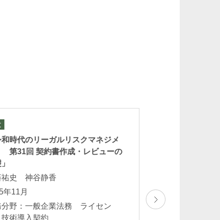
棚村友博
Tomohiro Tanamura
重橋オフィス
パートナー
文
論文
令和時代のリーガルリスクマネジメ
「Japan Chapter o
 第31回 契約書作成・レビューの
500 Country Comp
礎」
Guides 2025 – Fra
Licensing」
藤祐史 神谷静香
栗林康幸 酒井夕
坂野吉弘
25年11月
樹
Yoshihiro Sakano
務分野：一般企業法務 ライセン
パートナー
2025年10月
・技術導入契約