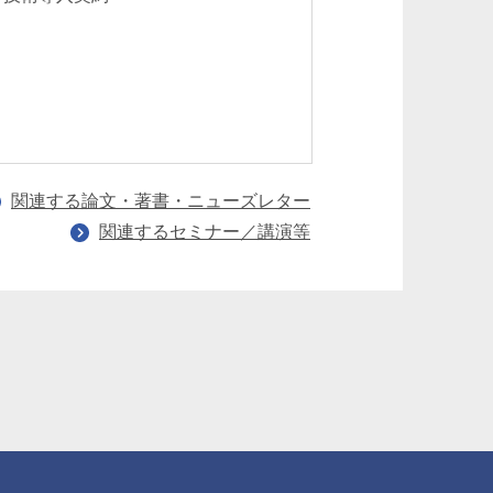
業務分野：ライセ
導入契約 フラン
関連する論文・著書・ニューズレター
関連するセミナー／講演等
田村祐一
Yuichi Tamura
パートナー 二重橋オフィス