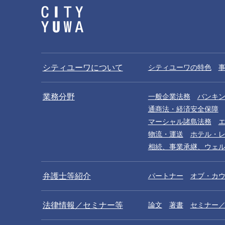
谷岡孝昭
河西薫子
Takaaki Tanioka
Kaoruko Kasai
パートナー
パートナー
シティユーワについて
シティユーワの特色
業務分野
一般企業法務
バンキ
通商法・経済安全保障
マーシャル諸島法務
物流・運送
ホテル・
相続、事業承継、ウェ
弁護士等紹介
パートナー
オブ・カ
江黒早耶香
バヒスバラ
法律情報／セミナー等
論文
著書
セミナー
Sayaka Eguro
Kaoru Vaheisvara
カウンセル
カウンセル