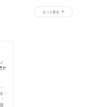
もっと見る
磯部健介
野本新
おい
shi
Kensuke Isobe
Arata Nomoto
門で
橋オフィス
パートナー
パートナー
・
法・
ス・
国