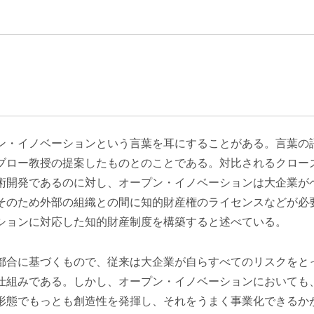
エンターテインメント・スポ
相続、事業
建築
ーツ
ネ
ン・イノベーションという言葉を耳にすることがある。言葉の
ブロー教授の提案したものとのことである。対比されるクロー
術開発であるのに対し、オープン・イノベーションは大企業が
そのため外部の組織との間に知的財産権のライセンスなどが必
ションに対応した知的財産制度を構築すると述べている。
都合に基づくもので、従来は大企業が自らすべてのリスクをと
仕組みである。しかし、オープン・イノベーションにおいても
形態でもっとも創造性を発揮し、それをうまく事業化できるか