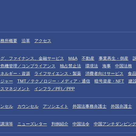
佐藤恭一
佐藤恒雄
Kyoichi Sato
Tsuneo Sato
オブ・カウンセル
オブ・カウンセ
事務所概要
沿革
アクセス
ング、ファイナンス、金融サービス
M&A
不動産
事業再生・倒産
危機管理／コンプライアンス
独占禁止法
環境法
海事
中国法務
エネルギー・資源
ライフサイエンス・製薬
消費者向けサービス
食
レジャー
TMT／テクノロジー・メディア・通信
暗号資産・NFT
建
ルスマネジメント
インフラ／PFI／PPP
ウンセル
カウンセル
アソシエイト
外国法事務弁護士
外国弁護士
ン薫
長井沙希
沈賢治
／講演等
ニューズレター
判例紹介
中国法令
中国アンチダンピン
n
Saki Nagai
Hyunchi Sim
カウンセル 二重橋オフィス
カウンセル