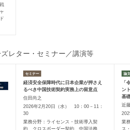
戦
ャ
ド
武田涼子
岡田美香
Ryoko Takeda
Mika Okada
パートナー
パートナー 二
ーズレター・セミナー／講演等
セミナー
論
経済安全保障時代に日本企業が押さえ
「
るべき中国技術契約実務上の留意点
ント
基
住田尚之
近
2026年2月20日（水） 10：00－11：
並河宏郷
住田尚之
30
20
Hirosato Nabika
Takayuki Sumida
業務分野：ライセンス・技術導入契
業
パートナー
パートナー
約 クロスボーダー契約 中国法務
ス