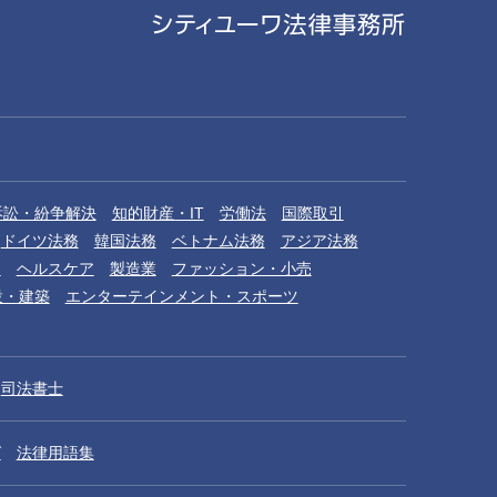
棚橋祐治
Yuji Tanahashi
ル 二重橋オフィス
オブ・カウンセル
訴訟・紛争解決
知的財産・IT
労働法
国際取引
ドイツ法務
韓国法務
ベトナム法務
アジア法務
品
ヘルスケア
製造業
ファッション・小売
設・建築
エンターテインメント・スポーツ
司法書士
家村洋太
グ
法律用語集
Yota Iemura
アソシエイト