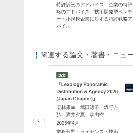
特許訴訟のアドバイス 企業の特許
略のアドバイス 技術開発型ベンチ
ー・小規模企業に対する特許戦略ア
バイス
井口加奈子
渋谷治香
Kanako Inokuchi
Haruka Shibuya
パートナー 二重橋オフィス
パートナー
関連する論文・著書・ニュ
論文
m University」
「Lexology Panoramic –
Distribution & Agency 2026
(Japan Chapter)」
栗林康幸 武田涼子 坂野吉
ス・技術導入契
弘 酒井夕夏 森由樹
青井裕美子
長崎玲
2026年4月
Yumiko Aoi
Akira Nagasaki
パートナー 二重橋オフィス
パートナー
業務分野：ライセンス・技術