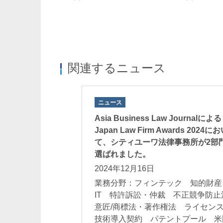
関連するニュース
ニュース
Asia Business Law Journalによる
曾我貴志
栗林康幸
Japan Law Firm Awards 2024に
Takashi Soga
Yasuyuki Kuribaya
て、シティユーワ法律事務所が2部
パートナー
パートナー 二重
選ばれました。
2024年12月16日
業務分野：フィンテック 知的財産
IT 特許訴訟・仲裁 不正競争防止
意匠/商標法・著作権法 ライセン
技術導入契約 パテントプール 米