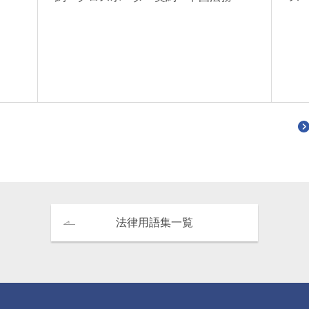
上野潤一
藤田直佑
Junichi Ueno
Naosuke Fujita
橋オフィス
パートナー 二重橋オフィス
パートナー
法律用語集一覧