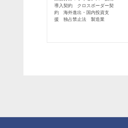
導入契約 クロスボーダー契
約 海外進出・国内投資支
援 独占禁止法 製造業
近藤祐史
保坂理枝
Yuji Kondo
Rie Hosaka
パートナー
パートナー 二重