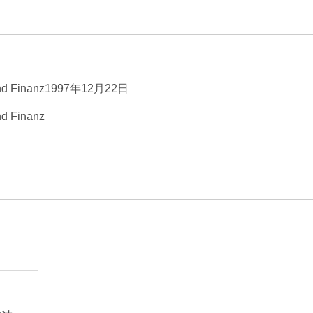
エンターテインメント・スポ
相続、事業
建築
ーツ
ネ
und Finanz1997年12月22日
d Finanz