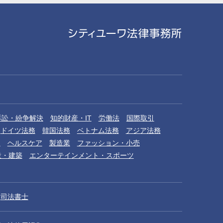
訴訟・紛争解決
知的財産・IT
労働法
国際取引
ドイツ法務
韓国法務
ベトナム法務
アジア法務
品
ヘルスケア
製造業
ファッション・小売
設・建築
エンターテインメント・スポーツ
司法書士