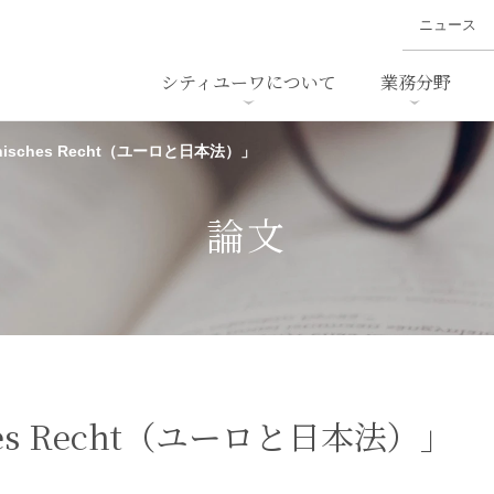
ニュース
シティユーワについて
業務分野
panisches Recht（ユーロと日本法）」
ァイナンス、
概要
書
名前から探す
セミナー/講演等
沿革
ニュ
ア
採用
スタッフ採用
M&A
ービス
論文
ダンピング
法律用語集
・IT
労働法
国
止法
環境法
法務
ベトナム法務
ア
ンス・製薬
消費者向けサービス
sches Recht（ユーロと日本法）」
ン・小売
物流・運送
ホテル