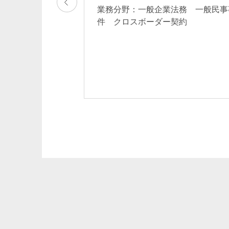
法務 M＆A一般
業務分野：一般企業法務 一般民事
般 労働組合対応
件 クロスボーダー契約
クロスボーダー契
投資支援 コンプ
制 ライフサイエ
ヘルスケア 製造