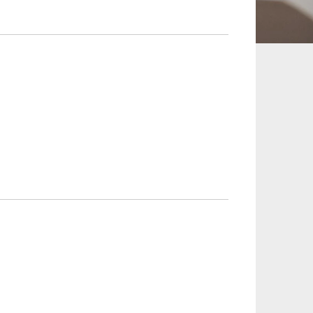
承継、ウェルスマ
インフラ／PFI／PPP
ジメント