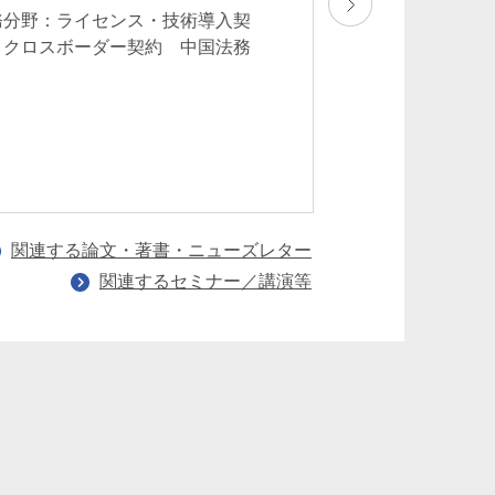
2025年10月6日（
務分野：ライセンス・技術導入契
00
 クロスボーダー契約 中国法務
業務分野：一般企
法務 行政規制法
ャーキャピタル・
ティ クロスボー
出・国内投資支
関連する論文・著書・ニューズレター
関連するセミナー／講演等