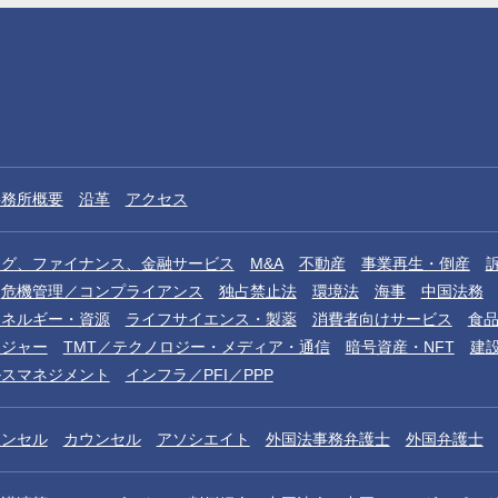
事務所概要
沿革
アクセス
ング、ファイナンス、金融サービス
M&A
不動産
事業再生・倒産
危機管理／コンプライアンス
独占禁止法
環境法
海事
中国法務
エネルギー・資源
ライフサイエンス・製薬
消費者向けサービス
食
レジャー
TMT／テクノロジー・メディア・通信
暗号資産・NFT
建
ルスマネジメント
インフラ／PFI／PPP
ウンセル
カウンセル
アソシエイト
外国法事務弁護士
外国弁護士