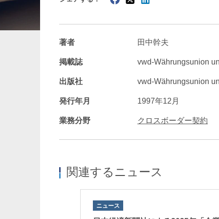
暗号資産・NFT
建設・
著者
田中幹夫
掲載誌
vwd-Währungsunion 
出版社
vwd-Währungsunion un
発行年月
1997年12月
業務分野
クロスボーダー契約
関連するニュース
ニュース