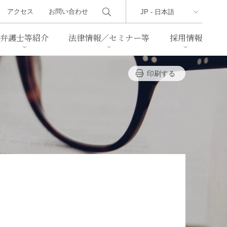
アクセス
お問い合わせ
弁護士等紹介
法律情報／セミナー等
採用情報
印刷する
ーズレター
クセス
判例紹介
不動産
事業再生・倒産
際取引
通商法・経済安全保障
海事
中国法務
ジア法務
マーシャル諸島法務
食品
ヘルスケア
TMT／テクノロジー・メディ
・レジャー
ア・通信