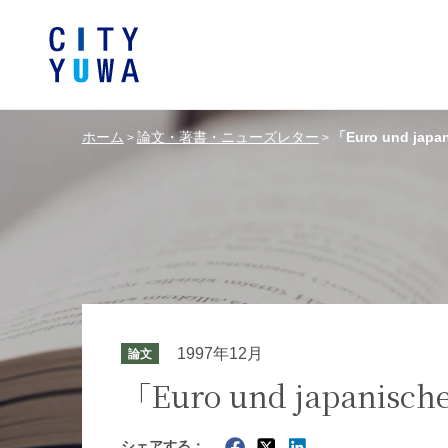
ホーム
論文・著書・ニューズレター
「Euro und ja
>
>
シティユーワ法律事務所につい
シティユーワの特色
論文
条件から探す
バンキング、フ
事務所
著
一般企業法務
弁護士
て
金融サ
中国法令
中国アンチ
訴訟・紛争解決
知的財産
危機管理／コンプライアンス
独占禁
ドイツ法務
韓国
1997年12月
論文
エネルギー・資源
ライフサイエ
「Euro und japani
製造業
ファッショ
シェアする：