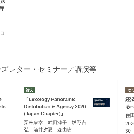
業法
評
クロ
ーズレター・セミナー／講演等
論文
セ
e –
「Lexology Panoramic –
経
ets
Distribution & Agency 2026
る
(Japan Chapter)」
住
栗林康幸 武田涼子 坂野吉
20
弘 酒井夕夏 森由樹
30