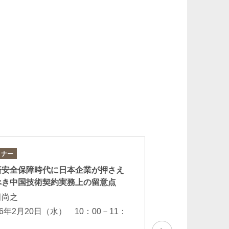
ミナー
セミナー
日弁連・国際法曹協会
済安全保障時代に日本企業が押さえ
企業法務の最前線
べき中国技術契約実務上の留意点
ジネスと人権をめ
田尚之
実務対応
26年2月20日（水） 10：00－11：
檜森知隆