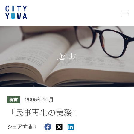
著書
2005年10月
著書
『民事再生の実務』
シェアする：