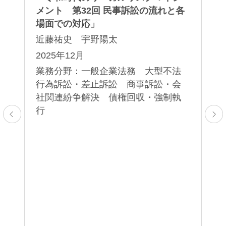
メント 第32回 民事訴訟の流れと各
森
場面での対応」
2
近藤祐史 宇野陽太
業
2025年12月
業務分野：一般企業法務 大型不法
行為訴訟・差止訴訟 商事訴訟・会
社関連紛争解決 債権回収・強制執
行