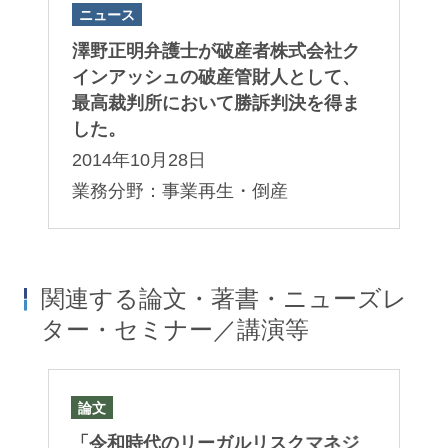
ニュース
澤野正明弁護士が破産者株式会社ク
インアッシュの破産管財人として、
最高裁判所において勝訴判決を得ま
した。
2014年10月28日
業務分野：事業再生・倒産
関連する論文・著書・ニューズレ
ター・セミナー／講演等
論文
ニ
「令和時代のリーガルリスクマネジ
早