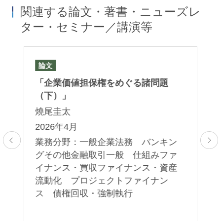
関連する論文・著書・ニューズレ
ター・セミナー／講演等
論文
論
値
「企業価値担保権をめぐる諸問題
「
（下）」
（
田
燒尾圭太
燒
月
2026年4月
2
業務分野：一般企業法務 バンキン
業
グその他金融取引一般 仕組みファ
グ
ン
イナンス・買収ファイナンス・資産
イ
ァ
流動化 プロジェクトファイナン
流
産
ス 債権回収・強制執行
ス