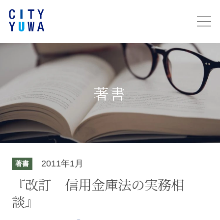
著書
2011年1月
著書
『改訂 信用金庫法の実務相
談』