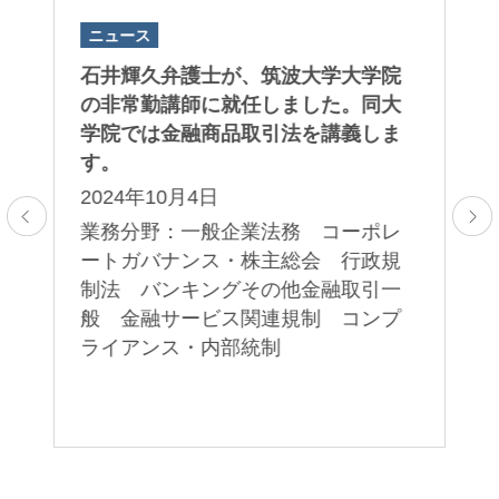
ニュース
ニ
ト
石井輝久弁護士が、筑波大学大学院
後
っ
の非常勤講師に就任しました。同大
未
た
学院では金融商品取引法を講義しま
た
d
す。
「
する
Pu
2024年10月4日
そ
ス
業務分野：一般企業法務 コーポレ
題
の
ートガバナンス・株主総会 行政規
ェ
す
制法 バンキングその他金融取引一
ブ
般 金融サービス関連規制 コンプ
2
ライアンス・内部統制
取
業
引