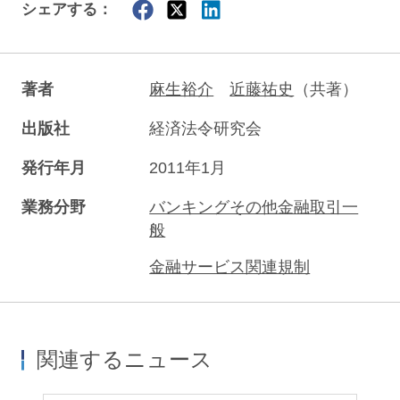
シェアする：
著者
麻生裕介
近藤祐史
（共著）
出版社
経済法令研究会
発行年月
2011年1月
業務分野
バンキングその他金融取引一
般
金融サービス関連規制
関連するニュース