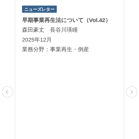
ニューズレター
著
向
早期事業再生法について（Vol.42）
『
進
３
森田豪丈 長谷川瑛瞳
網
朝
2025年12月
2
業務分野：事業再生・倒産
業