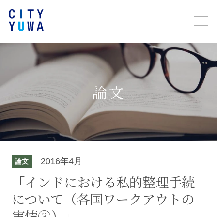
論文
2016年4月
論文
「インドにおける私的整理手続
について（各国ワークアウトの
実情③）」