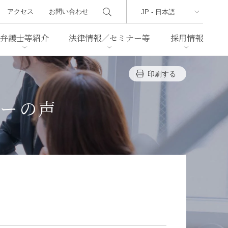
アクセス
お問い合わせ
弁護士等紹介
法律情報／セミナー等
採用情報
印刷する
ーズレター
クセス
判例紹介
不動産
事業再生・倒産
ナーの声
際取引
通商法・経済安全保障
海事
中国法務
ジア法務
マーシャル諸島法務
食品
ヘルスケア
TMT／テクノロジー・メディ
・レジャー
ア・通信