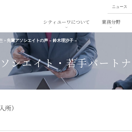
ニュース
シティユーワについて
業務分野
声
先輩アソシエイトの声 – 鈴木理沙子 –
>
ァイナンス、
概要
書
名前から探す
セミナー/講演等
沿革
ニュ
ア
採用
スタッフ採用
M&A
ービス
ソシエイト・若手パート
ダンピング
法律用語集
・IT
労働法
国
止法
環境法
法務
ベトナム法務
ア
年入所）
ンス・製薬
消費者向けサービス
ン・小売
物流・運送
ホテル