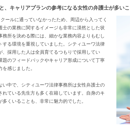
と、キャリアプランの参考になる女性の弁護士が多いこ
エンターテインメント・スポ
相続、事業
建築
ーツ
ネ
スクールに通っていなかったため、周辺から入ってく
護士の業務に関するイメージも非常に漠然とした状
事務所を決める際には、細かな業務内容よりもむし
トする環境を重視していました。シティユーワ法律
が、採用した人は全員育てるつもりで採用してい
課題のフィードバックやキャリア形成について丁寧
力を感じました。
ない中で、シティユーワ法律事務所は女性弁護士の
されている先生方も多く在籍しています。自身のキ
が多くいることも、非常に魅力的でした。