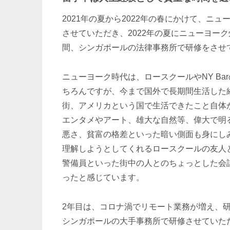
2021年の夏から2022年の春にかけて、ニ
させていただき、2022年の夏にニューヨーク
間、シンガポールの法律事務所で研修をさせ
ニューヨーク時代は、ロースクールやNY B
ちろんですが、今まで国外で長期間生活した
街、アメリカという国で生活できたこと自体
エンタメやアート、雄大な自然等、偉大で明
悪さ、貧富の格差といった暗い側面も身にし
理解しようとしてくれるロースクールの友人
警備員といった街中の人とのちょっとした会
ったと感じています。
2年目は、コロナ渦でリモート業務が増え、
シンガポールの大手事務所で研修させていた