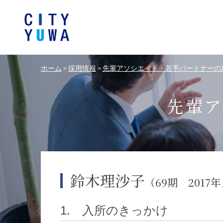
ホーム
採用情報
先輩アソシエイト・若手パートナーの
>
>
シティユーワ法律事務所につい
シティユーワの特色
論文
条件から探す
バンキング、フ
事務所
著
一般企業法務
弁護士
て
金融サ
先輩ア
中国法令
中国アンチ
訴訟・紛争解決
知的財産
危機管理／コンプライアンス
独占禁
ドイツ法務
韓国
鈴木理沙子
（69期 2017
エネルギー・資源
ライフサイエ
1. 入所のきっかけ
製造業
ファッショ