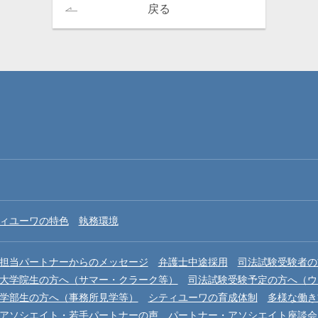
戻る
ィユーワの特色
執務環境
担当パートナーからのメッセージ
弁護士中途採用
司法試験受験者の
大学院生の方へ（サマー・クラーク等）
司法試験受験予定の方へ（ウ
学部生の方へ（事務所見学等）
シティユーワの育成体制
多様な働き
アソシエイト・若手パートナーの声
パートナー・アソシエイト座談会