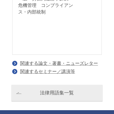
業
プ
危機管理 コンプライアン
務
ス・内部統制
ラ
飯塚佳都子
武田涼子
Katsuko Iizuka
Ryoko Takeda
パートナー
パートナー
関連する論文・著書・ニューズレター
関連するセミナー／講演等
法律用語集一覧