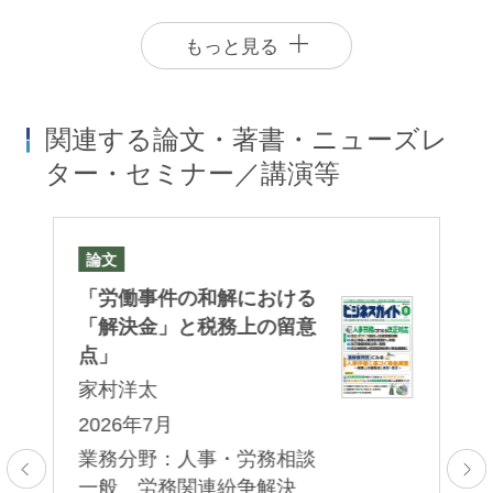
もっと見る
関連する論文・著書・ニューズレ
ター・セミナー／講演等
論文
セ
ジ
「労働事件の和解における
HR
曾我貴志
栗林康幸
「
門
「解決金」と税務上の留意
Takashi Soga
Yasuyuki Kuribayashi
法
た
点」
パートナー
パートナー 二重橋オフィス
る
家村洋太
家
2026年7月
2
業務分野：人事・労務相談
16
プ
一般 労務関連紛争解決