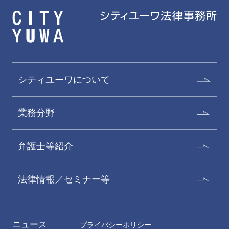
粟津卓郎
石井輝久
Takuro Awazu
Teruhisa Ishii
パートナー
パートナー
シティユーワについて
業務分野
弁護士等紹介
法律情報／セミナー等
貞弘賢太郎
棚村友博
Kentaro Sadahiro
Tomohiro Tanamura
ニュース
パートナー
パートナー
プライバシーポリシー