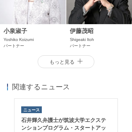
小泉淑子
伊藤茂昭
Yoshiko Koizumi
Shigeaki Itoh
パートナー
パートナー
もっと見る
関連するニュース
ニュース
ニ
院
石井輝久弁護士が筑波大学エクステ
2
大
ンションプログラム・スタートアッ
ネ
澤野正明
小林雅人