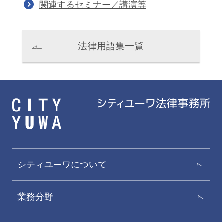
関連するセミナー／講演等
法律用語集一覧
曾我貴志
栗林康幸
Takashi Soga
Yasuyuki Kuribayashi
パートナー
パートナー 二重橋オフィス
シティユーワについて
業務分野
磯部健介
飯塚佳都子