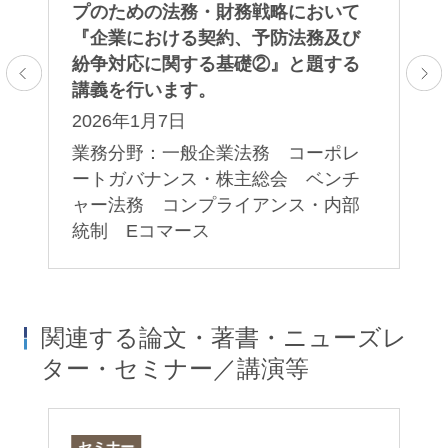
ま
プのための法務・財務戦略において
例
Masaaki Sawano
Masato Kobayashi
『企業における契約、予防法務及び
一
パートナー
パートナー
紛争対応に関する基礎②』と題する
た
講義を行います。
の
レ
2026年1月7日
2
規
一
業務分野：一般企業法務 コーポレ
業
プ
ートガバナンス・株主総会 ベンチ
ー
ャー法務 コンプライアンス・内部
制
統制 Eコマース
制
藤本幸弘
政木道夫
関連する論文・著書・ニューズレ
Yukihiro Fujimoto
Michio Masaki
ター・セミナー／講演等
パートナー
パートナー
セミナー
論