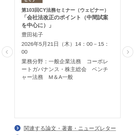
）
第103回CY法務セミナー（ウェビナー）
「J
ー
「会社法改正のポイント（中間試案
In
を中心に）」
Co
– 
豊田祐子
Ch
5：
2026年5月21日（木）14：00－15：
栗
00
レ
業務分野：一般企業法務 コーポレ
井手慶祐
片山典之
2
ン
ートガバナンス・株主総会 ベンチ
Keisuke Ide
Noriyuki Katayama
統
ャー法務 M＆A一般
業
パートナー
パートナー 二重橋オフィス
バ
ピ
行
関連する論文・著書・ニューズレター