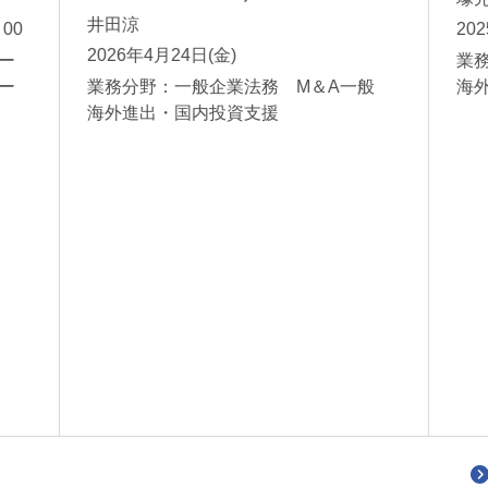
井田涼
00
20
2026年4月24日(金)
ー
業
ー
業務分野：一般企業法務 M＆A一般
海
海外進出・国内投資支援
吉田麗子
長崎玲
Reiko Yoshida
Akira Nagasaki
パートナー
パートナー