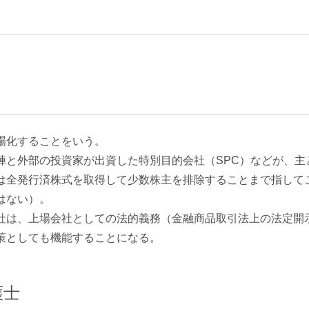
エンターテインメント・スポ
相続、事業
建築
ーツ
ネ
場化することをいう。
陣と外部の投資家が出資した特別目的会社（SPC）などが、主
は全発行済株式を取得して少数株主を排除することまで指して
はない）。
社は、上場会社としての法的義務（金融商品取引法上の法定開示
策としても機能することになる。
護士