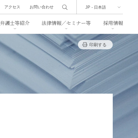
アクセス
お問い合わせ
弁護士等紹介
法律情報／セミナー等
採用情報
印刷する
ーズレター
クセス
判例紹介
不動産
事業再生・倒産
際取引
通商法・経済安全保障
海事
中国法務
ジア法務
マーシャル諸島法務
食品
ヘルスケア
TMT／テクノロジー・メディ
・レジャー
ア・通信