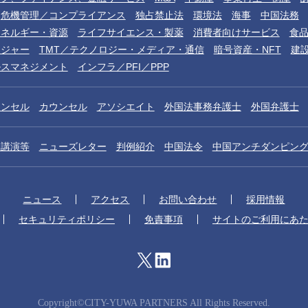
危機管理／コンプライアンス
独占禁止法
環境法
海事
中国法務
エネルギー・資源
ライフサイエンス・製薬
消費者向けサービス
食
レジャー
TMT／テクノロジー・メディア・通信
暗号資産・NFT
建
ルスマネジメント
インフラ／PFI／PPP
ウンセル
カウンセル
アソシエイト
外国法事務弁護士
外国弁護士
／講演等
ニューズレター
判例紹介
中国法令
中国アンチダンピン
萩原佳孝
瀧口豊
Yoshitaka Hagiwara
Yutaka Takiguchi
パートナー
パートナー
ニュース
アクセス
お問い合わせ
採用情報
セキュリティポリシー
免責事項
サイトのご利用にあ
Copyright©CITY-YUWA PARTNERS All Rights Reserved.