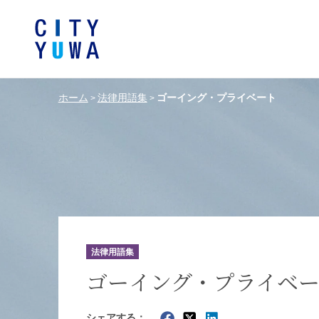
ホーム
法律用語集
ゴーイング・プライベート
>
>
シティユーワ法律事務所につい
シティユーワの特色
論文
条件から探す
バンキング、フ
事務所
著
一般企業法務
弁護士
て
金融サ
中国法令
中国アンチ
訴訟・紛争解決
知的財産
危機管理／コンプライアンス
独占禁
ドイツ法務
韓国
法律用語集
エネルギー・資源
ライフサイエ
ゴーイング・プライベ
製造業
ファッショ
シェアする：