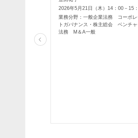
麻
2026年5月21日（木）14：00－15：
業務分野：一般企業法務 コーポレ
トガバナンス・株主総会 ベンチャ
般 相続、事業承
法務 M＆A一般
ジメント
豊田祐子
鈴木良和
Yuko Toyoda
Yoshikazu Suzuki
パートナー
パートナー