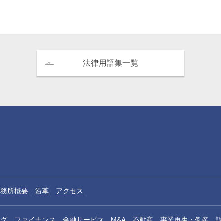
住田尚之
金哲敏
o
Takayuki Sumida
Cholmin Kim
パートナー
パートナー
法律用語集一覧
松田洋志
津田義裕
事務所概要
沿革
アクセス
Hiroshi Matsuda
Yoshihiro Tsuda
パートナー 二重橋オフィス
パートナー
ング、ファイナンス、金融サービス
M&A
不動産
事業再生・倒産