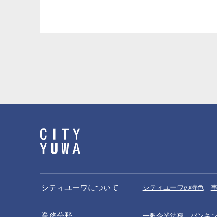
二見英知
堀本博靖
Hidetomo Futami
Hiroyasu Horimot
パートナー
パートナー
松尾宗太郎
野村大吾
シティユーワについて
シティユーワの特色
Sotaro Matsuo
Daigo Nomura
パートナー
パートナー
業務分野
一般企業法務
バンキ