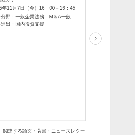
檜森知隆
25年11月7日（金）16：00－16：45
2025年10月6日（
務分野：一般企業法務 M＆A一般
00
外進出・国内投資支援
業務分野：一般企
法務 行政規制法
ャーキャピタル・
ティ クロスボー
出・国内投資支
並河宏郷
Hirosato Nabika
パートナー
関連する論文・著書・ニューズレター