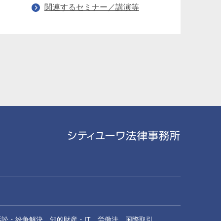
関連するセミナー／講演等
坂野吉弘
Yoshihiro Sakano
パートナー
長木裕史
Hirofumi Nagaki
パートナー
訴訟・紛争解決
知的財産・IT
労働法
国際取引