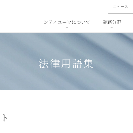
ニュース
シティユーワについて
業務分野
ァイナンス、
概要
書
名前から探す
セミナー/講演等
沿革
ニュ
ア
採用
スタッフ採用
M&A
ービス
法律用語集
ダンピング
法律用語集
・IT
労働法
国
止法
環境法
法務
ベトナム法務
ア
ンス・製薬
消費者向けサービス
ート
ン・小売
物流・運送
ホテル