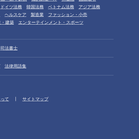
ドイツ法務
韓国法務
ベトナム法務
アジア法務
品
ヘルスケア
製造業
ファッション・小売
設・建築
エンターテインメント・スポーツ
司法書士
グ
法律用語集
藤田直佑
Naosuke Fujita
パートナー
たって
サイトマップ