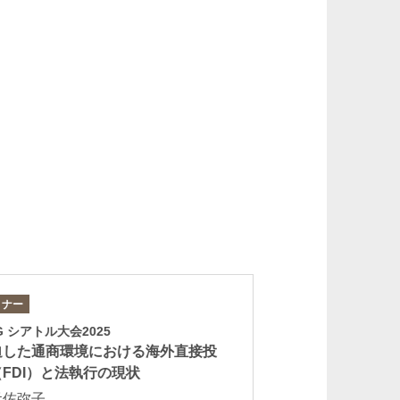
武田涼子
Ryoko Takeda
パートナー
ミナー
セミナー
G シアトル大会2025
日弁連・国際法曹協会
青井裕美子
迫した通商環境における海外直接投
企業法務の最前線
moto
Yumiko Aoi
FDI）と法執行の現状
ジネスと人権をめ
パートナー 二重橋オフィス
実務対応
元佐弥子