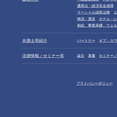
通商法・経済安全保障
マーシャル諸島法務
物流・運送
ホテル・
相続、事業承継、ウェ
弁護士等紹介
パートナー
オブ・カ
法律情報／セミナー等
論文
著書
セミナー
谷友輔
松浦克樹
Yusuke Tani
Katsuki Matsuura
パートナー
パートナー
プライバシーポリシー