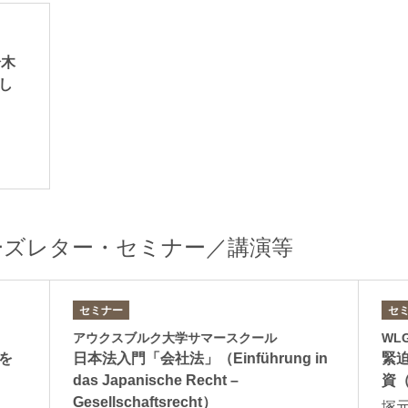
鈴木
野本新
渋谷治香
し
shi
Arata Nomoto
Haruka Shibuya
橋オフィス
パートナー
パートナー
ーズレター・セミナー／講演等
セミナー
セ
アウクスブルク大学サマースクール
WL
岡田美香
坂本正充
を
日本法入門「会社法」（Einführung in
緊
Mika Okada
Masamichi Saka
das Japanische Recht –
資（
パートナー 二重橋オフィス
パートナー
Gesellschaftsrecht）
塚