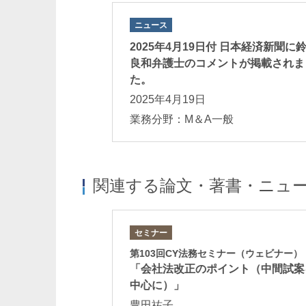
ニュース
2025年4月19日付 日本経済新聞に
曾我貴志
栗林康幸
良和弁護士のコメントが掲載されま
Takashi Soga
Yasuyuki Kuribaya
た。
パートナー
パートナー 二重
2025年4月19日
業務分野：M＆A一般
関連する論文・著書・ニュ
セミナー
第103回CY法務セミナー（ウェビナー）
ルリスクマネジメ
寺崎大介
粟津卓郎
「会社法改正のポイント（中間試案
企業のM&Aに関する
Daisuke Terasaki
Takuro Awazu
中心に）」
パートナー
パートナー
中小M&Aの基礎知
豊田祐子