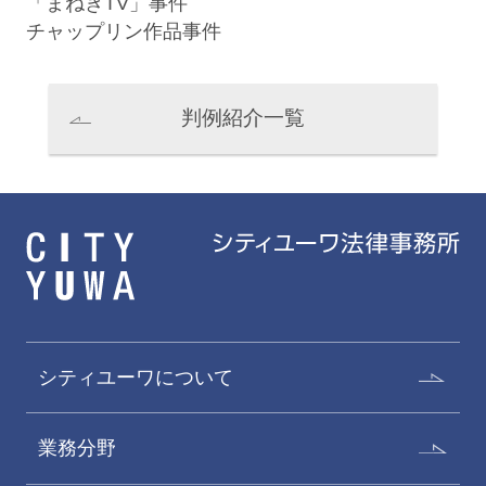
「まねきTV」事件
チャップリン作品事件
判例紹介一覧
磯部健介
野本新
Kensuke Isobe
Arata Nomoto
パートナー
パートナー
シティユーワについて
業務分野