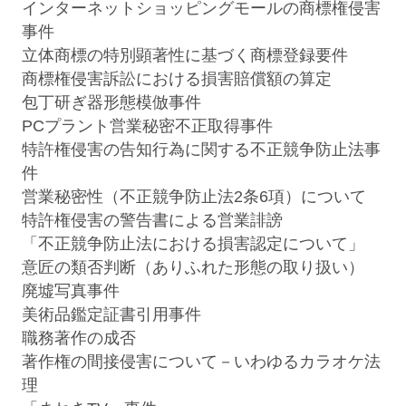
インターネットショッピングモールの商標権侵害
Noriko Higashizawa
Yukihiro Fujimoto
事件
パートナー
パートナー
立体商標の特別顕著性に基づく商標登録要件
商標権侵害訴訟における損害賠償額の算定
包丁研ぎ器形態模倣事件
PCプラント営業秘密不正取得事件
特許権侵害の告知行為に関する不正競争防止法事
件
営業秘密性（不正競争防止法2条6項）について
特許権侵害の警告書による営業誹謗
「不正競争防止法における損害認定について」
意匠の類否判断（ありふれた形態の取り扱い）
廃墟写真事件
片山典之
栗林康幸
美術品鑑定証書引用事件
Noriyuki Katayama
Yasuyuki Kuribayashi
職務著作の成否
パートナー 二重橋オフィス
パートナー 二重橋オフィス
著作権の間接侵害について－いわゆるカラオケ法
理